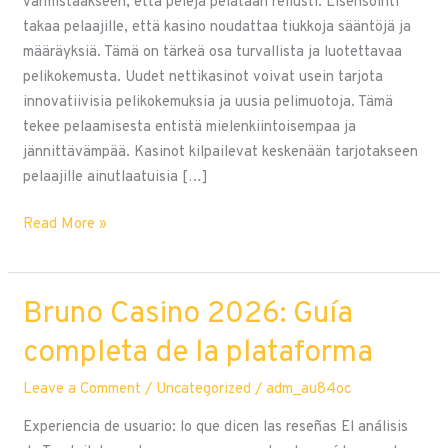
varmistaakseen, että pelejä pelataan reilusti. Lisensointi
takaa pelaajille, että kasino noudattaa tiukkoja sääntöjä ja
määräyksiä. Tämä on tärkeä osa turvallista ja luotettavaa
pelikokemusta. Uudet nettikasinot voivat usein tarjota
innovatiivisia pelikokemuksia ja uusia pelimuotoja. Tämä
tekee pelaamisesta entistä mielenkiintoisempaa ja
jännittävämpää. Kasinot kilpailevat keskenään tarjotakseen
pelaajille ainutlaatuisia […]
Read More »
Bruno Casino 2026: Guía
Bruno
Casino
completa de la plataforma
2026:
Guía
Leave a Comment
/
Uncategorized
/
adm_au84oc
completa
Experiencia de usuario: lo que dicen las reseñas El análisis
de