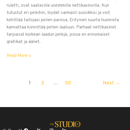
ruletti, ovat saatavilla useimmilla nettikasinoilla. Kun
tutustut eri peleihin, löydät varmasti suosikkisi ja voit
kehittää taitojasi pelien parissa. Erityisen suurta huomiota
kannattaa kiinnittää pelien laatuun. Parhaat nettikasinot
tarjoavat korkean laadun pelejä, joissa on erinomaiset
grafiikat ja äänet.
Read More »
1
2
…
50
Next
→
F
X
I
L