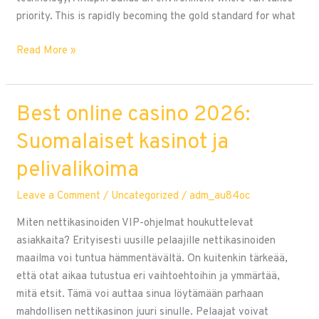
priority. This is rapidly becoming the gold standard for what
Read More »
Best online casino 2026:
Best
online
Suomalaiset kasinot ja
casino
2026:
pelivalikoima
Suomalaiset
Leave a Comment
/
Uncategorized
/
adm_au84oc
kasinot
ja
Miten nettikasinoiden VIP-ohjelmat houkuttelevat
pelivalikoima
asiakkaita? Erityisesti uusille pelaajille nettikasinoiden
maailma voi tuntua hämmentävältä. On kuitenkin tärkeää,
että otat aikaa tutustua eri vaihtoehtoihin ja ymmärtää,
mitä etsit. Tämä voi auttaa sinua löytämään parhaan
mahdollisen nettikasinon juuri sinulle. Pelaajat voivat