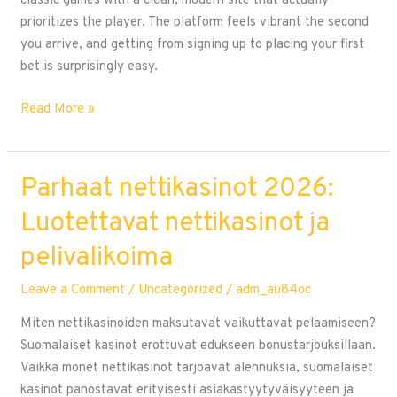
classic games with a clean, modern site that actually
in
prioritizes the player. The platform feels vibrant the second
UK
you arrive, and getting from signing up to placing your first
bet is surprisingly easy.
Read More »
Parhaat nettikasinot 2026:
Parhaat
nettikasinot
Luotettavat nettikasinot ja
2026:
Luotettavat
pelivalikoima
nettikasinot
Leave a Comment
/
Uncategorized
/
adm_au84oc
ja
pelivalikoima
Miten nettikasinoiden maksutavat vaikuttavat pelaamiseen?
Suomalaiset kasinot erottuvat edukseen bonustarjouksillaan.
Vaikka monet nettikasinot tarjoavat alennuksia, suomalaiset
kasinot panostavat erityisesti asiakastyytyväisyyteen ja