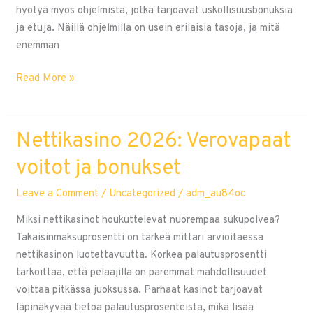
hyötyä myös ohjelmista, jotka tarjoavat uskollisuusbonuksia
ja etuja. Näillä ohjelmilla on usein erilaisia tasoja, ja mitä
enemmän
Read More »
Nettikasino 2026: Verovapaat
Nettikasino
2026:
voitot ja bonukset
Verovapaat
voitot
Leave a Comment
/
Uncategorized
/
adm_au84oc
ja
Miksi nettikasinot houkuttelevat nuorempaa sukupolvea?
bonukset
Takaisinmaksuprosentti on tärkeä mittari arvioitaessa
nettikasinon luotettavuutta. Korkea palautusprosentti
tarkoittaa, että pelaajilla on paremmat mahdollisuudet
voittaa pitkässä juoksussa. Parhaat kasinot tarjoavat
läpinäkyvää tietoa palautusprosenteista, mikä lisää