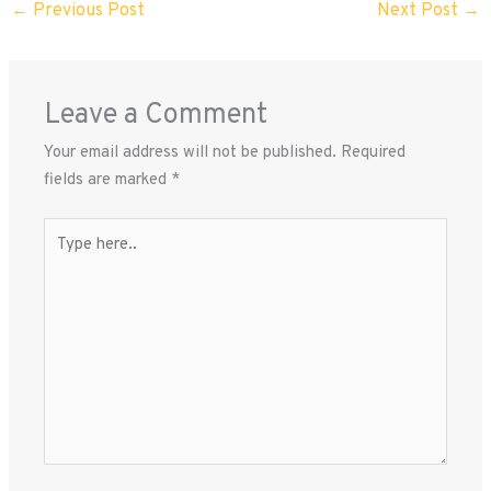
←
Previous Post
Next Post
→
Leave a Comment
Your email address will not be published.
Required
fields are marked
*
Type
here..