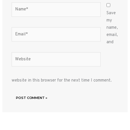
Name*
Save
my
name,
Email*
email,
and
Website
website in this browser for the next time I comment.