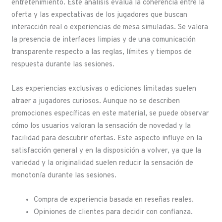
entretenimiento. Este análisis evalúa la coherencia entre la
oferta y las expectativas de los jugadores que buscan
interacción real o experiencias de mesa simuladas. Se valora
la presencia de interfaces limpias y de una comunicación
transparente respecto a las reglas, límites y tiempos de
respuesta durante las sesiones.
Las experiencias exclusivas o ediciones limitadas suelen
atraer a jugadores curiosos. Aunque no se describen
promociones específicas en este material, se puede observar
cómo los usuarios valoran la sensación de novedad y la
facilidad para descubrir ofertas. Este aspecto influye en la
satisfacción general y en la disposición a volver, ya que la
variedad y la originalidad suelen reducir la sensación de
monotonía durante las sesiones.
Compra de experiencia basada en reseñas reales.
Opiniones de clientes para decidir con confianza.