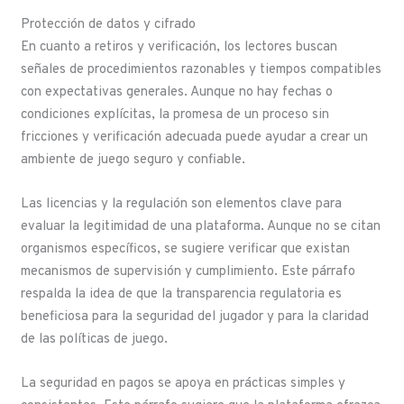
Protección de datos y cifrado
En cuanto a retiros y verificación, los lectores buscan
señales de procedimientos razonables y tiempos compatibles
con expectativas generales. Aunque no hay fechas o
condiciones explícitas, la promesa de un proceso sin
fricciones y verificación adecuada puede ayudar a crear un
ambiente de juego seguro y confiable.
Las licencias y la regulación son elementos clave para
evaluar la legitimidad de una plataforma. Aunque no se citan
organismos específicos, se sugiere verificar que existan
mecanismos de supervisión y cumplimiento. Este párrafo
respalda la idea de que la transparencia regulatoria es
beneficiosa para la seguridad del jugador y para la claridad
de las políticas de juego.
La seguridad en pagos se apoya en prácticas simples y