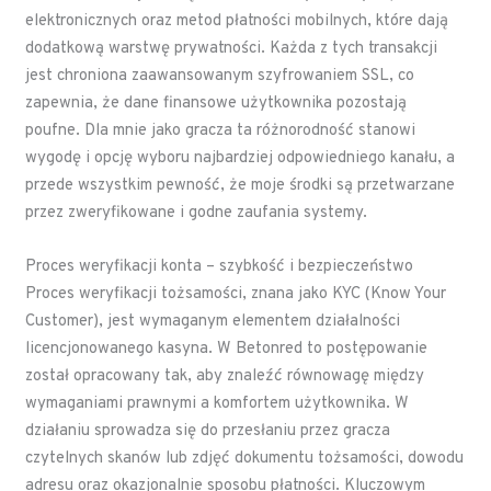
elektronicznych oraz metod płatności mobilnych, które dają
dodatkową warstwę prywatności. Każda z tych transakcji
jest chroniona zaawansowanym szyfrowaniem SSL, co
zapewnia, że dane finansowe użytkownika pozostają
poufne. Dla mnie jako gracza ta różnorodność stanowi
wygodę i opcję wyboru najbardziej odpowiedniego kanału, a
przede wszystkim pewność, że moje środki są przetwarzane
przez zweryfikowane i godne zaufania systemy.
Proces weryfikacji konta – szybkość i bezpieczeństwo
Proces weryfikacji tożsamości, znana jako KYC (Know Your
Customer), jest wymaganym elementem działalności
licencjonowanego kasyna. W Betonred to postępowanie
został opracowany tak, aby znaleźć równowagę między
wymaganiami prawnymi a komfortem użytkownika. W
działaniu sprowadza się do przesłaniu przez gracza
czytelnych skanów lub zdjęć dokumentu tożsamości, dowodu
adresu oraz okazjonalnie sposobu płatności. Kluczowym