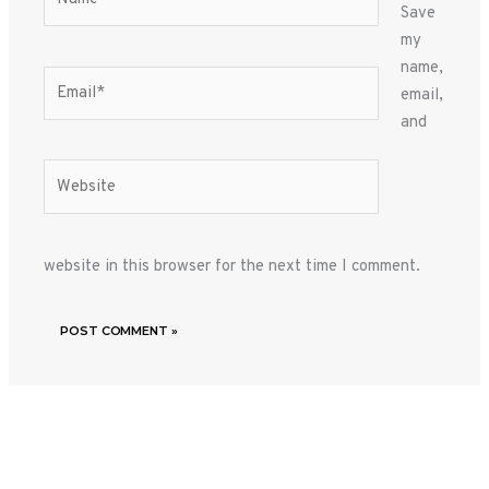
Save
my
name,
Email*
email,
and
Website
website in this browser for the next time I comment.