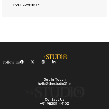
F
X
I
L
Follow Us
a
-
n
i
c
t
s
n
e
w
t
k
b
i
a
e
o
t
g
d
Get In Touch
o
t
r
i
hello@thestudio31.in
k
e
a
n
r
m
-
i
n
Contact Us
+91 98308 44100