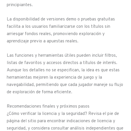
principiantes.
La disponibilidad de versiones demo o pruebas gratuitas
facilita a los usuarios familiarizarse con los títulos sin
arriesgar fondos reales, promoviendo exploración y
aprendizaje previo a apuestas reales.
Las funciones y herramientas útiles pueden incluir filtros,
listas de favoritos y accesos directos a títulos de interés.
Aunque los detalles no se especifican, la idea es que estas
herramientas mejoren la experiencia de juego y la
navegabilidad, permitiendo que cada jugador maneje su flujo
de exploración de forma eficiente.
Recomendaciones finales y próximos pasos
¿Cómo verificar la licencia y la seguridad? Revisa el pie de
página del sitio para encontrar indicaciones de licencia y
seguridad, y considera consultar análisis independientes que