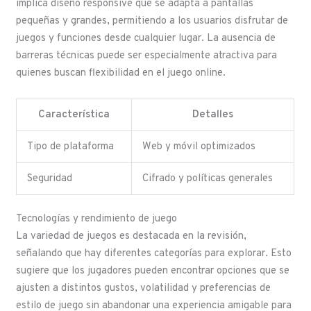
implica diseño responsive que se adapta a pantallas
pequeñas y grandes, permitiendo a los usuarios disfrutar de
juegos y funciones desde cualquier lugar. La ausencia de
barreras técnicas puede ser especialmente atractiva para
quienes buscan flexibilidad en el juego online.
Característica
Detalles
Tipo de plataforma
Web y móvil optimizados
Seguridad
Cifrado y políticas generales
Tecnologías y rendimiento de juego
La variedad de juegos es destacada en la revisión,
señalando que hay diferentes categorías para explorar. Esto
sugiere que los jugadores pueden encontrar opciones que se
ajusten a distintos gustos, volatilidad y preferencias de
estilo de juego sin abandonar una experiencia amigable para