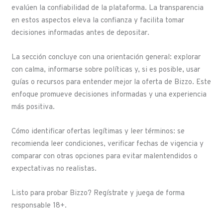
evalúen la confiabilidad de la plataforma. La transparencia
en estos aspectos eleva la confianza y facilita tomar
decisiones informadas antes de depositar.
La sección concluye con una orientación general: explorar
con calma, informarse sobre políticas y, si es posible, usar
guías o recursos para entender mejor la oferta de Bizzo. Este
enfoque promueve decisiones informadas y una experiencia
más positiva.
Cómo identificar ofertas legítimas y leer términos: se
recomienda leer condiciones, verificar fechas de vigencia y
comparar con otras opciones para evitar malentendidos o
expectativas no realistas.
Listo para probar Bizzo? Regístrate y juega de forma
responsable 18+.