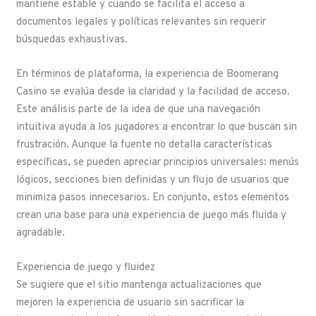
mantiene estable y cuando se facilita el acceso a
documentos legales y políticas relevantes sin requerir
búsquedas exhaustivas.
En términos de plataforma, la experiencia de Boomerang
Casino se evalúa desde la claridad y la facilidad de acceso.
Este análisis parte de la idea de que una navegación
intuitiva ayuda a los jugadores a encontrar lo que buscan sin
frustración. Aunque la fuente no detalla características
específicas, se pueden apreciar principios universales: menús
lógicos, secciones bien definidas y un flujo de usuarios que
minimiza pasos innecesarios. En conjunto, estos elementos
crean una base para una experiencia de juego más fluida y
agradable.
Experiencia de juego y fluidez
Se sugiere que el sitio mantenga actualizaciones que
mejoren la experiencia de usuario sin sacrificar la