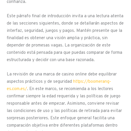
confianza.
Este párrafo final de introducción invita a una lectura atenta
de las secciones siguientes, donde se detallarán aspectos de
interfaz, seguridad, juegos y pagos. Mantén presente que la
finalidad es obtener una visión amplia y práctica, sin
depender de promesas vagas. La organización de este
contenido está pensada para que puedas comparar de forma
estructurada y decidir con una base razonada.
La revisión de una marca de casino online debe equilibrar
aspectos prácticos y de seguridad
https://boomerang-
es.com.es/
. En este marco, se recomienda a los lectores
confirmar siempre la edad requerida y las políticas de juego
responsable antes de empezar. Asimismo, conviene revisar
las condiciones de uso y las políticas de retirada para evitar
sorpresas posteriores. Este enfoque general facilita una
comparación objetiva entre diferentes plataformas dentro