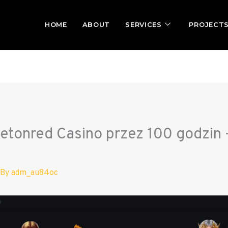
HOME
ABOUT
SERVICES
PROJECT
etonred Casino przez 100 godzin
 By
adm_au84oc