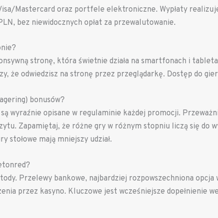
Visa/Mastercard oraz portfele elektroniczne. Wypłaty realiz
 PLN, bez niewidocznych opłat za przewalutowanie.
onie?
onsywną stronę, która świetnie działa na smartfonach i tablet
, że odwiedzisz na stronę przez przeglądarkę. Dostęp do gier,
wagering) bonusów?
ą wyraźnie opisane w regulaminie każdej promocji. Przeważn
ytu. Zapamiętaj, że różne gry w różnym stopniu liczą się do 
gry stołowe mają mniejszy udział.
Betonred?
tody. Przelewy bankowe, najbardziej rozpowszechniona opcja w
ia przez kasyno. Kluczowe jest wcześniejsze dopełnienie wery