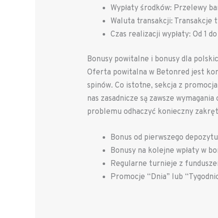
Wypłaty środków: Przelewy ban
Waluta transakcji: Transakcje 
Czas realizacji wypłaty: Od 1 
Bonusy powitalne i bonusy dla polski
Oferta powitalna w Betonred jest kor
spinów. Co istotne, sekcja z promocj
nas zasadnicze są zawsze wymagania
problemu odhaczyć konieczny zakręt
Bonus od pierwszego depozytu
Bonusy na kolejne wpłaty w b
Regularne turnieje z fundusz
Promocje “Dnia” lub “Tygodni