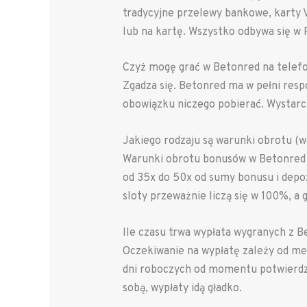
tradycyjne przelewy bankowe, karty 
lub na kartę. Wszystko odbywa się w
Czyż mogę grać w Betonred na telef
Zgadza się. Betonred ma w pełni resp
obowiązku niczego pobierać. Wystarczy
Jakiego rodzaju są warunki obrotu (
Warunki obrotu bonusów w Betonred s
od 35x do 50x od sumy bonusu i depoz
sloty przeważnie liczą się w 100%, a 
Ile czasu trwa wypłata wygranych z 
Oczekiwanie na wypłatę zależy od me
dni roboczych od momentu potwierdzen
sobą, wypłaty idą gładko.