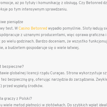
omocje, aż po tytuły i komunikację z obsługą. Czy Betonred dz
leksje po tym intensywnym sprawdzaniu.
iwe pieniądze
owy test. W
Casino Betonred
wypadło pomyślnie. Sloty ładują si
współpracuje z uznanymi producentami, więc oprawa graficzna i
 po wielu godzinach. Bardzo doceniam, że wszystko funkcjonu
, a budżetem gospodaruje się o wiele łatwiej.
st bezpieczne?
tawie globalnej licencji rządu Curaçao. Strona wykorzystuje s
e też bezpieczną grę, oferując narzędzia do zarządzania. Zwykl
C) przed wypłatą środków.
la graczy z Polski?
u wiele metod płatności w złotówkach. Do szybkich wpłat idealn