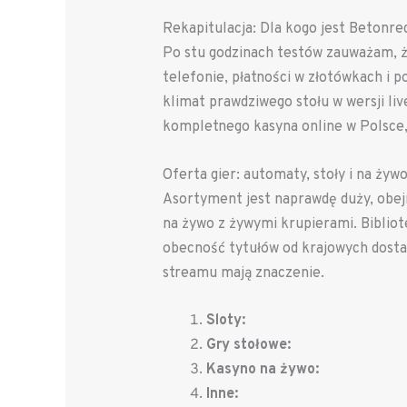
Rekapitulacja: Dla kogo jest Betonre
Po stu godzinach testów zauważam, ż
telefonie, płatności w złotówkach i 
klimat prawdziwego stołu w wersji liv
kompletnego kasyna online w Polsce,
Oferta gier: automaty, stoły i na żyw
Asortyment jest naprawdę duży, obejm
na żywo z żywymi krupierami. Bibliot
obecność tytułów od krajowych dostaw
streamu mają znaczenie.
Sloty:
Gry stołowe:
Kasyno na żywo:
Inne: