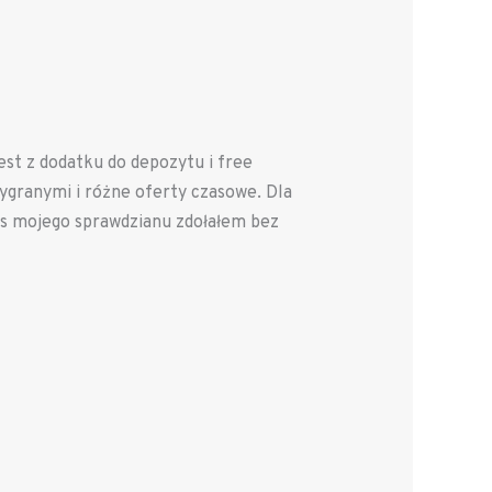
est z dodatku do depozytu i free
ygranymi i różne oferty czasowe. Dla
s mojego sprawdzianu zdołałem bez