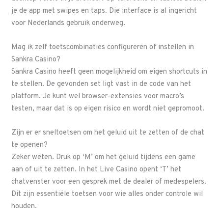
je de app met swipes en taps. Die interface is al ingericht
voor Nederlands gebruik onderweg.
Mag ik zelf toetscombinaties configureren of instellen in
Sankra Casino?
Sankra Casino heeft geen mogelijkheid om eigen shortcuts in
te stellen. De gevonden set ligt vast in de code van het
platform. Je kunt wel browser-extensies voor macro’s
testen, maar dat is op eigen risico en wordt niet gepromoot.
Zijn er er sneltoetsen om het geluid uit te zetten of de chat
te openen?
Zeker weten. Druk op ‘M’ om het geluid tijdens een game
aan of uit te zetten. In het Live Casino opent ‘T’ het
chatvenster voor een gesprek met de dealer of medespelers.
Dit zijn essentiële toetsen voor wie alles onder controle wil
houden.