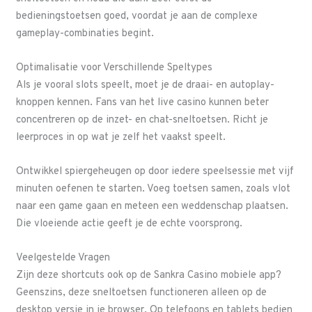
bedieningstoetsen goed, voordat je aan de complexe
gameplay-combinaties begint.
Optimalisatie voor Verschillende Speltypes
Als je vooral slots speelt, moet je de draai- en autoplay-
knoppen kennen. Fans van het live casino kunnen beter
concentreren op de inzet- en chat-sneltoetsen. Richt je
leerproces in op wat je zelf het vaakst speelt.
Ontwikkel spiergeheugen op door iedere speelsessie met vijf
minuten oefenen te starten. Voeg toetsen samen, zoals vlot
naar een game gaan en meteen een weddenschap plaatsen.
Die vloeiende actie geeft je de echte voorsprong.
Veelgestelde Vragen
Zijn deze shortcuts ook op de Sankra Casino mobiele app?
Geenszins, deze sneltoetsen functioneren alleen op de
desktop versie in je browser. Op telefoons en tablets bedien