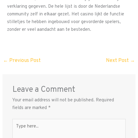
verklaring gegeven. De hele lijst is door de Nederlandse
community zelf in elkaar gezet. Het casino lijkt de functie
stilletjes te hebben ingebouwd voor gevorderde spelers,
zonder er veel aandacht aan te besteden.
←
Previous Post
Next Post
→
Leave a Comment
Your email address will not be published.
Required
fields are marked
*
Type
here..