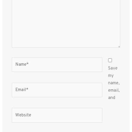
Name*
Save
my
name,
Email*
email,
and
Website