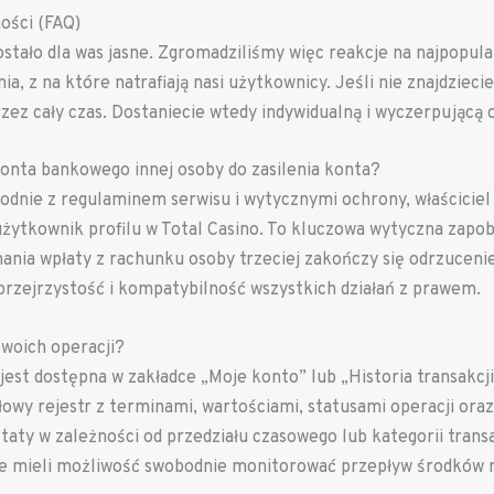
ości (FAQ)
stało dla was jasne. Zgromadziliśmy więc reakcje na najpopula
ia, z na które natrafiają nasi użytkownicy. Jeśli nie znajdziec
ez cały czas. Dostaniecie wtedy indywidualną i wyczerpującą 
konta bankowego innej osoby do zasilenia konta?
Zgodnie z regulaminem serwisu i wytycznymi ochrony, właściciel
żytkownik profilu w Total Casino. To kluczowa wytyczna zapobi
ania wpłaty z rachunku osoby trzeciej zakończy się odrzuceni
przejrzystość i kompatybilność wszystkich działań z prawem.
swoich operacji?
 jest dostępna w zakładce „Moje konto” lub „Historia transakcji
ółowy rejestr z terminami, wartościami, statusami operacji or
ultaty w zależności od przedziału czasowego lub kategorii tra
ie mieli możliwość swobodnie monitorować przepływ środków 