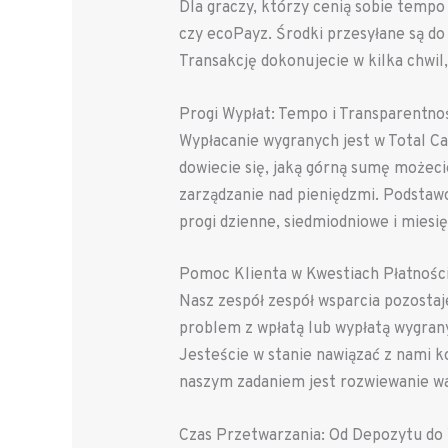
Dla graczy, którzy cenią sobie tempo
czy ecoPayz. Środki przesyłane są do
Transakcję dokonujecie w kilka chwil
Progi Wypłat: Tempo i Transparentno
Wypłacanie wygranych jest w Total C
dowiecie się, jaką górną sumę możeci
zarządzanie nad pieniędzmi. Podstaw
progi dzienne, siedmiodniowe i miesi
Pomoc Klienta w Kwestiach Płatnośc
Nasz zespół zespół wsparcia pozostaj
problem z wpłatą lub wypłatą wygrany
Jesteście w stanie nawiązać z nami k
naszym zadaniem jest rozwiewanie was
Czas Przetwarzania: Od Depozytu do