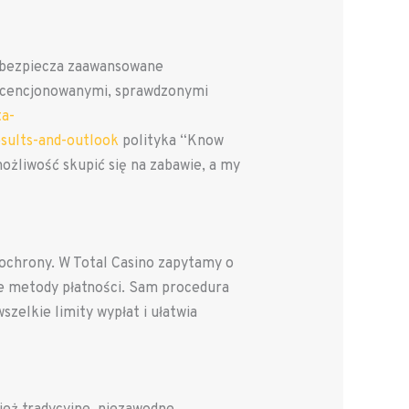
zabezpiecza zaawansowane
licencjonowanymi, sprawdzonymi
ta-
sults-and-outlook
polityka “Know
ożliwość skupić się na zabawie, a my
ochrony. W Total Casino zapytamy o
e metody płatności. Sam procedura
zelkie limity wypłat i ułatwia