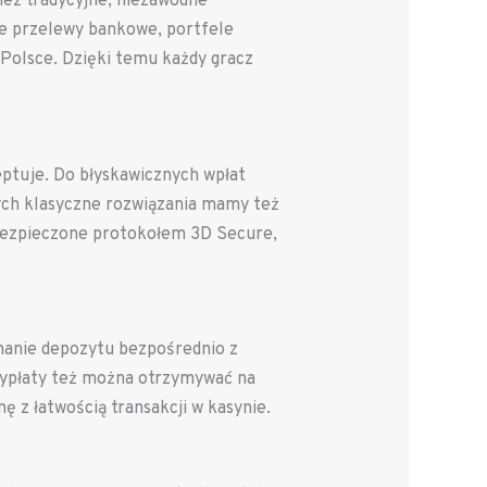
ież tradycyjne, niezawodne
we przelewy bankowe, portfele
 Polsce. Dzięki temu każdy gracz
eptuje. Do błyskawicznych wpłat
ych klasyczne rozwiązania mamy też
abezpieczone protokołem 3D Secure,
nanie depozytu bezpośrednio z
Wypłaty też można otrzymywać na
 z łatwością transakcji w kasynie.