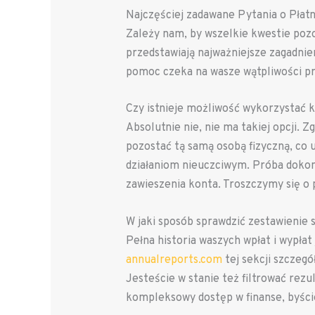
Najczęściej zadawane Pytania o Płatn
Zależy nam, by wszelkie kwestie pozo
przedstawiają najważniejsze zagadnien
pomoc czeka na wasze wątpliwości prz
Czy istnieje możliwość wykorzystać 
Absolutnie nie, nie ma takiej opcji. 
pozostać tą samą osobą fizyczną, co u
działaniom nieuczciwym. Próba dokon
zawieszenia konta. Troszczymy się o 
W jaki sposób sprawdzić zestawienie 
Pełna historia waszych wpłat i wypłat
annualreports.com
tej sekcji szczeg
Jesteście w stanie też filtrować rez
kompleksowy dostęp w finanse, byśc