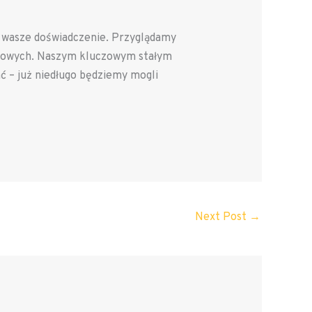
ą wasze doświadczenie. Przyglądamy
astowych. Naszym kluczowym stałym
 – już niedługo będziemy mogli
Next Post
→