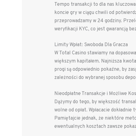
Tempo transakcji to dla nas kluczowa 
koncie gry w ciągu chwili od potwier
przeprowadzamy w 24 godziny. Przele
weryfikacji KYC, co jest gwarancją be
Limity Wpłat: Swoboda Dla Gracza
W Total Casino stawiamy na dopasowa
większym kapitałem. Najniższa kwota
progi są odpowiednio pokaźne, by za
zależności do wybranej sposobu depo
Nieodpłatne Transakcje i Możliwe Ko
Dążymy do tego, by większość transak
wolne od opłat. Wpłacacie dokładnie t
Pamiętajcie jednak, że niektóre meto
ewentualnych kosztach zawsze pokaz