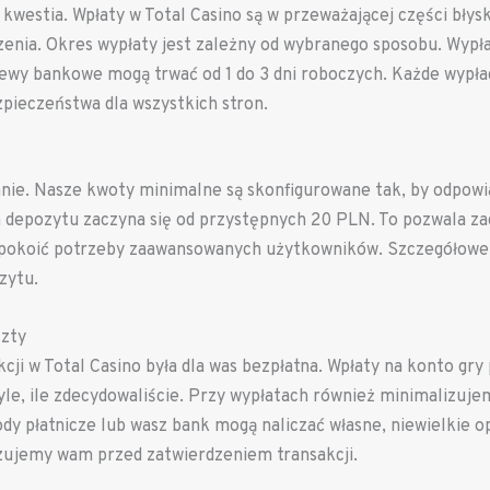
kwestia. Wpłaty w Total Casino są w przeważającej części błysk
dzenia. Okres wypłaty jest zależny od wybranego sposobu. Wypł
wy bankowe mogą trwać od 1 do 3 dni roboczych. Każde wypła
zpieczeństwa dla wszystkich stron.
nie. Nasze kwoty minimalne są skonfigurowane tak, by odpowi
 depozytu zaczyna się od przystępnych 20 PLN. To pozwala za
spokoić potrzeby zaawansowanych użytkowników. Szczegółowe 
zytu.
szty
cji w Total Casino była dla was bezpłatna. Wpłaty na konto gry
yle, ile zdecydowaliście. Przy wypłatach również minimalizuje
dy płatnicze lub wasz bank mogą naliczać własne, niewielkie o
ujemy wam przed zatwierdzeniem transakcji.