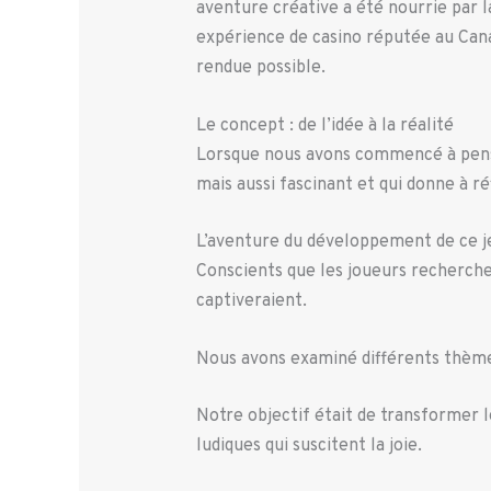
aventure créative a été nourrie par 
expérience de casino réputée au Canad
rendue possible.
Le concept : de l’idée à la réalité
Lorsque nous avons commencé à pense
mais aussi fascinant et qui donne à ré
L’aventure du développement de ce j
Conscients que les joueurs recherche
captiveraient.
Nous avons examiné différents thèmes
Notre objectif était de transformer 
ludiques qui suscitent la joie.