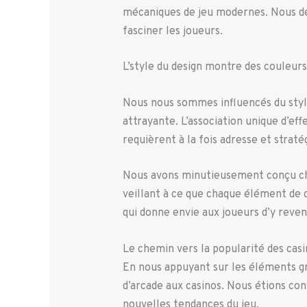
mécaniques de jeu modernes. Nous dé
fasciner les joueurs.
L’style du design montre des couleur
Nous nous sommes influencés du styl
attrayante. L’association unique d’e
requièrent à la fois adresse et straté
Nous avons minutieusement conçu chaq
veillant à ce que chaque élément de c
qui donne envie aux joueurs d’y reven
Le chemin vers la popularité des casi
En nous appuyant sur les éléments gr
d’arcade aux casinos. Nous étions conv
nouvelles tendances du jeu.