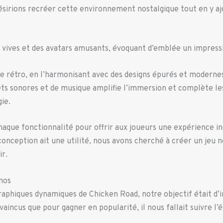
sirions recréer cette environnement nostalgique tout en y aj
s vives et des avatars amusants, évoquant d’emblée un impres
e rétro, en l’harmonisant avec des designs épurés et moderne
ffets sonores et de musique amplifie l’immersion et complète l
gie.
ue fonctionnalité pour offrir aux joueurs une expérience ino
onception ait une utilité, nous avons cherché à créer un jeu n
ir.
nos
aphiques dynamiques de Chicken Road, notre objectif était d’in
aincus que pour gagner en popularité, il nous fallait suivre l’