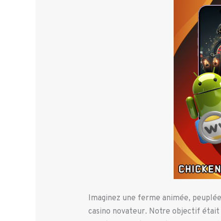
Imaginez une ferme animée, peuplée d
casino novateur. Notre objectif était