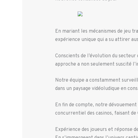
En mariant les mécanismes de jeu trad
expérience unique qui a su attirer au
Conscients de l’évolution du secteur 
approche a non seulement suscité l’in
Notre équipe a constamment surveillé
dans un paysage vidéoludique en cons
En fin de compte, notre dévouement e
concurrentiel des casinos, faisant de
Expérience des joueurs et réponse de 
En s’immergeant dans l’univers capti