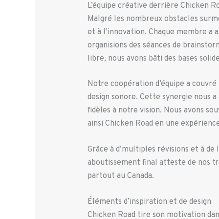
L’équipe créative derrière Chicken R
Malgré les nombreux obstacles surmon
et à l’innovation. Chaque membre a a
organisions des séances de brainstor
libre, nous avons bâti des bases solide
Notre coopération d’équipe a couvré 
design sonore. Cette synergie nous a
fidèles à notre vision. Nous avons so
ainsi Chicken Road en une expérience
Grâce à d’multiples révisions et à de 
aboutissement final atteste de nos t
partout au Canada.
Éléments d’inspiration et de design
Chicken Road tire son motivation dans