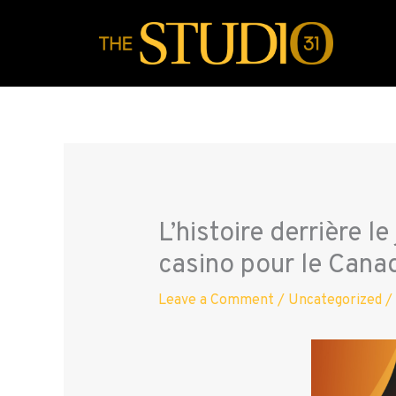
Skip
to
content
L’histoire derrière l
casino pour le Cana
Leave a Comment
/
Uncategorized
/