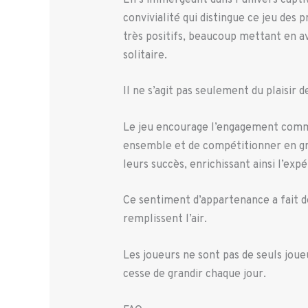
convivialité qui distingue ce jeu des 
très positifs, beaucoup mettant en a
solitaire.
Il ne s’agit pas seulement du plaisir d
Le jeu encourage l’engagement commun
ensemble et de compétitionner en gr
leurs succès, enrichissant ainsi l’exp
Ce sentiment d’appartenance a fait de
remplissent l’air.
Les joueurs ne sont pas de seuls jou
cesse de grandir chaque jour.