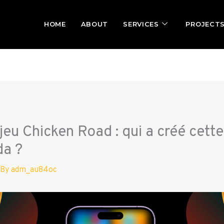
HOME
ABOUT
SERVICES
PROJECT
e jeu Chicken Road : qui a créé cet
da ?
 By
adm_au84oc