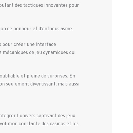
outant des tactiques innovantes pour
sion de bonheur et d’enthousiasme.
s pour créer une interface
es mécaniques de jeu dynamiques qui
ubliable et pleine de surprises. En
on seulement divertissant, mais aussi
tégrer l’univers captivant des jeux
évolution constante des casinos et les