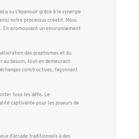
 a su s’épanouir grâce à la synergie
insi notre processus créatif. Nous
gés. En promouvant un environnement
mélioration des graphismes et du
er au besoin, tout en demeurant
e échanges constructives, façonnant
nter tous les défis. Le
lité captivante pour les joueurs de
eux d’arcade traditionnels à des