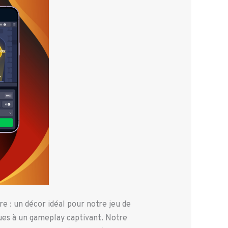
 : un décor idéal pour notre jeu de
ques à un gameplay captivant. Notre