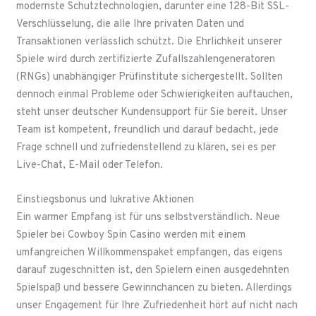
modernste Schutztechnologien, darunter eine 128-Bit SSL-
Verschlüsselung, die alle Ihre privaten Daten und
Transaktionen verlässlich schützt. Die Ehrlichkeit unserer
Spiele wird durch zertifizierte Zufallszahlengeneratoren
(RNGs) unabhängiger Prüfinstitute sichergestellt. Sollten
dennoch einmal Probleme oder Schwierigkeiten auftauchen,
steht unser deutscher Kundensupport für Sie bereit. Unser
Team ist kompetent, freundlich und darauf bedacht, jede
Frage schnell und zufriedenstellend zu klären, sei es per
Live-Chat, E-Mail oder Telefon.
Einstiegsbonus und lukrative Aktionen
Ein warmer Empfang ist für uns selbstverständlich. Neue
Spieler bei Cowboy Spin Casino werden mit einem
umfangreichen Willkommenspaket empfangen, das eigens
darauf zugeschnitten ist, den Spielern einen ausgedehnten
Spielspaß und bessere Gewinnchancen zu bieten. Allerdings
unser Engagement für Ihre Zufriedenheit hört auf nicht nach