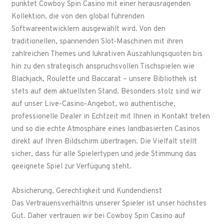
punktet Cowboy Spin Casino mit einer herausragenden
Kollektion, die von den global führenden
Softwareentwicklern ausgewählt wird. Von den
traditionellen, spannenden Slot-Maschinen mit ihren
zahlreichen Themes und lukrativen Auszahlungsquoten bis
hin zu den strategisch anspruchsvollen Tischspielen wie
Blackjack, Roulette und Baccarat – unsere Bibliothek ist
stets auf dem aktuellsten Stand. Besonders stolz sind wir
auf unser Live-Casino-Angebot, wo authentische,
professionelle Dealer in Echtzeit mit Ihnen in Kontakt treten
und so die echte Atmosphäre eines landbasierten Casinos
direkt auf Ihren Bildschirm übertragen. Die Vielfalt stellt
sicher, dass für alle Spielertypen und jede Stimmung das
geeignete Spiel zur Verfügung steht.
Absicherung, Gerechtigkeit und Kundendienst
Das Vertrauensverhältnis unserer Spieler ist unser höchstes
Gut. Daher vertrauen wir bei Cowboy Spin Casino auf