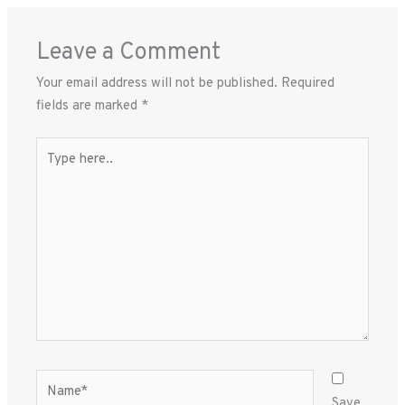
Leave a Comment
Your email address will not be published.
Required
fields are marked
*
Type
here..
Name*
Save