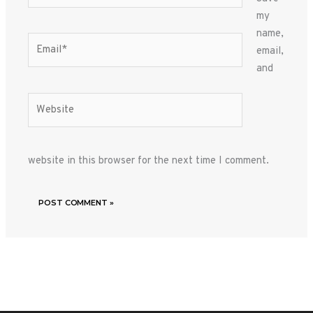
my
name,
Email*
email,
and
Website
website in this browser for the next time I comment.