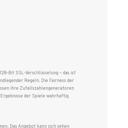
28-Bit SSL-Verschlüsselung – das ist
ndlegender Regeln. Die Fairness der
assen ihre Zufallszahlengeneratoren
 Ergebnisse der Spiele wahrhaftig
men. Das Angebot kann sich sehen