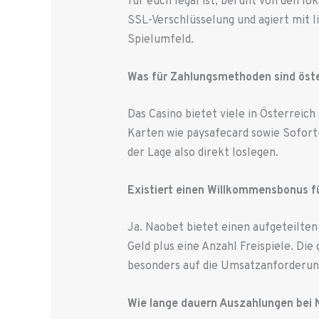
für euch legal ist, beruht von den lo
SSL-Verschlüsselung und agiert mit l
Spielumfeld.
Was für Zahlungsmethoden sind öste
Das Casino bietet viele in Österreich
Karten wie paysafecard sowie Sofortü
der Lage also direkt loslegen.
Existiert einen Willkommensbonus fü
Ja. Naobet bietet einen aufgeteilte
Geld plus eine Anzahl Freispiele. Di
besonders auf die Umsatzanforderun
Wie lange dauern Auszahlungen bei 