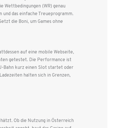
r die Wettbedingungen (WR) genau
en und das einfache Treueprogramm.
: Setzt die Boni, um Games ohne
attdessen auf eine mobile Webseite,
äten getestet. Die Performance ist
 U-Bahn kurz einen Slot startet oder
Ladezeiten halten sich in Grenzen,
chätzt. Ob die Nutzung in Österreich