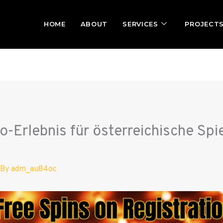
HOME
ABOUT
SERVICES
PROJECT
o-Erlebnis für österreichische Spi
 By
adm_au84oc