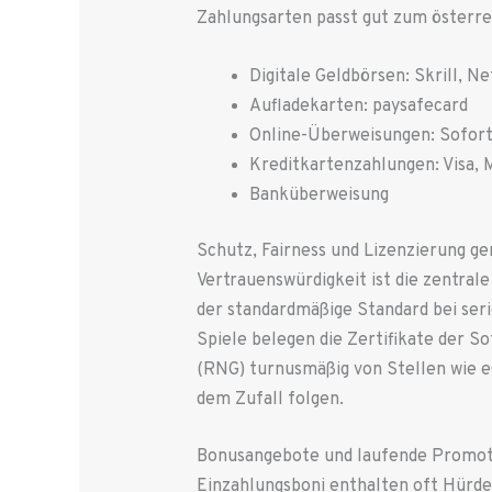
Zahlungsarten passt gut zum österre
Digitale Geldbörsen: Skrill, Ne
Aufladekarten: paysafecard
Online-Überweisungen: Sofor
Kreditkartenzahlungen: Visa, 
Banküberweisung
Schutz, Fairness und Lizenzierung g
Vertrauenswürdigkeit ist die zentral
der standardmäßige Standard bei seri
Spiele belegen die Zertifikate der S
(RNG) turnusmäßig von Stellen wie eC
dem Zufall folgen.
Bonusangebote und laufende Promot
Einzahlungsboni enthalten oft Hürde