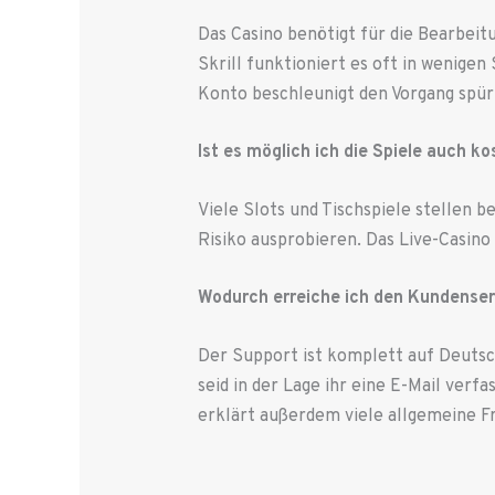
Das Casino benötigt für die Bearbeit
Skrill funktioniert es oft in wenige
Konto beschleunigt den Vorgang spür
Ist es möglich ich die Spiele auch ko
Viele Slots und Tischspiele stellen 
Risiko ausprobieren. Das Live-Casino a
Wodurch erreiche ich den Kundenserv
Der Support ist komplett auf Deutsch
seid in der Lage ihr eine E-Mail ver
erklärt außerdem viele allgemeine F