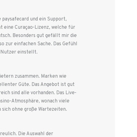
e paysafecard und ein Support,
at eine Curaçao-Lizenz, welche für
tsch. Besonders gut gefällt mir die
so zur einfachen Sache. Das Gefühl
 Nutzer einstellt.
nbietern zusammen. Marken wie
ellenter Güte. Das Angebot ist gut
eich sind alle vorhanden. Das Live-
asino-Atmosphäre, wonach viele
n sich ohne große Wartezeiten.
reulich. Die Auswahl der