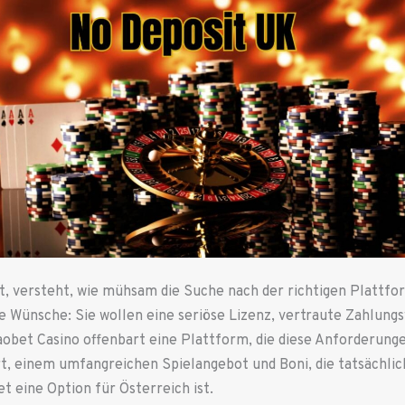
t, versteht, wie mühsam die Suche nach der richtigen Plattf
 Wünsche: Sie wollen eine seriöse Lizenz, vertraute Zahlungs
aobet Casino offenbart eine Plattform, die diese Anforderunge
, einem umfangreichen Spielangebot und Boni, die tatsächlich
eine Option für Österreich ist.