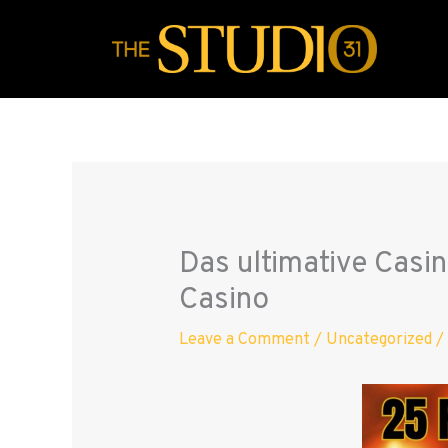
Skip
to
content
Das ultimative Casin
Casino
Leave a Comment
/
Uncategorized
/