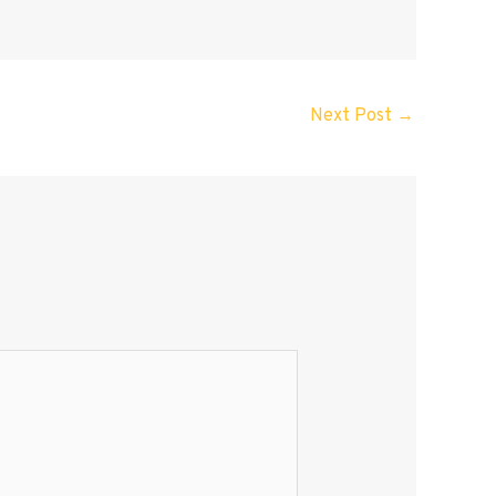
Next Post
→