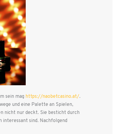
orm sein mag
https://naobetcasino.at/
.
wege und eine Palette an Spielen,
n nicht nur deckt. Sie besticht durch
 interessant sind. Nachfolgend