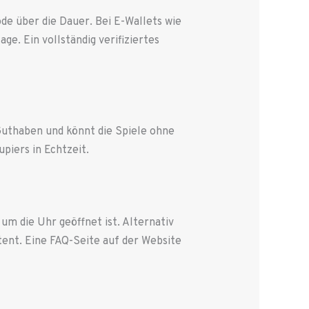
de über die Dauer. Bei E-Wallets wie
e. Ein vollständig verifiziertes
 Guthaben und könnt die Spiele ohne
upiers in Echtzeit.
um die Uhr geöffnet ist. Alternativ
tent. Eine FAQ-Seite auf der Website