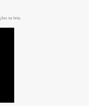
ções na tela.