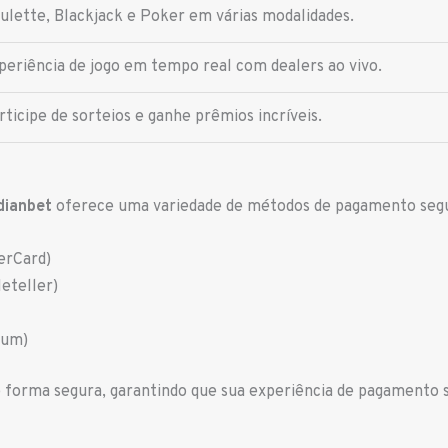
ulette, Blackjack e Poker em várias modalidades.
periência de jogo em tempo real com dealers ao vivo.
rticipe de sorteios e ganhe prêmios incríveis.
dianbet
oferece uma variedade de métodos de pagamento segur
erCard)
Neteller)
eum)
 forma segura, garantindo que sua experiência de pagamento s