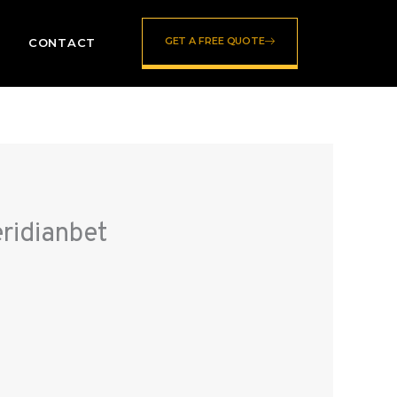
GET A FREE QUOTE
S
CONTACT
ridianbet