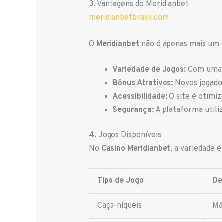
3. Vantagens do Meridianbet
meridianbetbrasil.com
O
Meridianbet
não é apenas mais um c
Variedade de Jogos:
Com uma s
Bônus Atrativos:
Novos jogador
Acessibilidade:
O site é otimiz
Segurança:
A plataforma utiliz
4. Jogos Disponíveis
No
Casino Meridianbet
, a variedade 
Tipo de Jogo
De
Caça-níqueis
Má