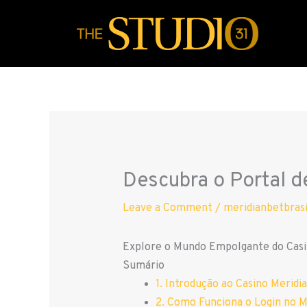
Skip
to
content
Descubra o Portal 
Leave a Comment
/
meridianbetbras
Explore o Mundo Empolgante do Casi
Sumário
1. Introdução ao Casino Meridi
2. Como Funciona o Login no M