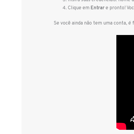
Clique em
Entrar
e pronto! Vo
Se você ainda não tem uma conta, é fá