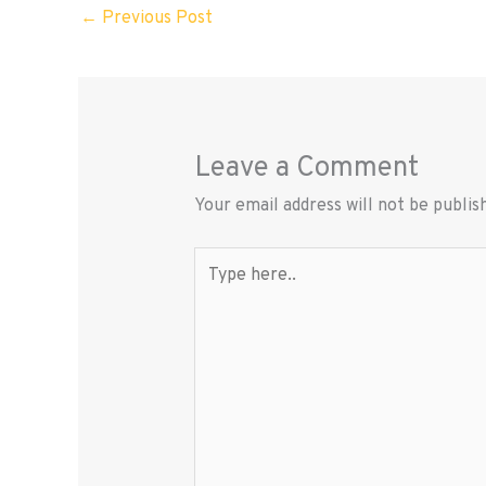
←
Previous Post
Leave a Comment
Your email address will not be publis
Type
here..