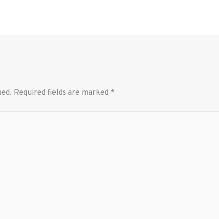
hed.
Required fields are marked
*