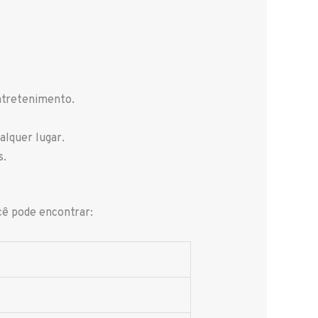
ntretenimento.
alquer lugar.
s.
ocê pode encontrar: