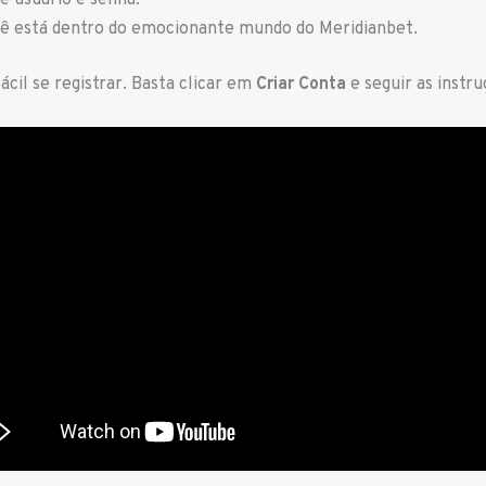
cê está dentro do emocionante mundo do Meridianbet.
cil se registrar. Basta clicar em
Criar Conta
e seguir as instru