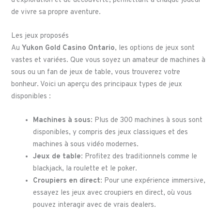
d’exploration et de découverte, permettant à chaque joueur
de vivre sa propre aventure.
Les jeux proposés
Au
Yukon Gold Casino Ontario
, les options de jeux sont
vastes et variées. Que vous soyez un amateur de machines à
sous ou un fan de jeux de table, vous trouverez votre
bonheur. Voici un aperçu des principaux types de jeux
disponibles :
Machines à sous
: Plus de 300 machines à sous sont
disponibles, y compris des jeux classiques et des
machines à sous vidéo modernes.
Jeux de table
: Profitez des traditionnels comme le
blackjack, la roulette et le poker.
Croupiers en direct
: Pour une expérience immersive,
essayez les jeux avec croupiers en direct, où vous
pouvez interagir avec de vrais dealers.