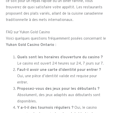
ce soit pour un repas rapide ou un dîner raffiné, vous
trouverez de quoi satisfaire votre appétit. Les restaurants
proposent des plats variés, allant de la cuisine canadienne
traditionnelle à des mets internationaux.
FAQ sur Yukon Gold Casino
Voici quelques questions fréquemment posées concernant le
Yukon Gold Casino Ontario
:
Quels sont les horaires d’ouverture du casino ?
Le casino est ouvert 24 heures sur 24, 7 jours sur 7.
Faut-il avoir une carte d’identité pour entrer ?
Oui, une pièce d’identité valide est requise pour
entrer.
Proposez-vous des jeux pour les débutants ?
Absolument, des jeux adaptés aux débutants sont
disponibles.
Y a-t-il des tournois réguliers ?
Oui, le casino