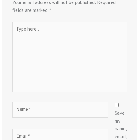
Your email address will not be published.
Required
fields are marked
*
Type
here..
Name*
Save
my
name,
Email*
email,