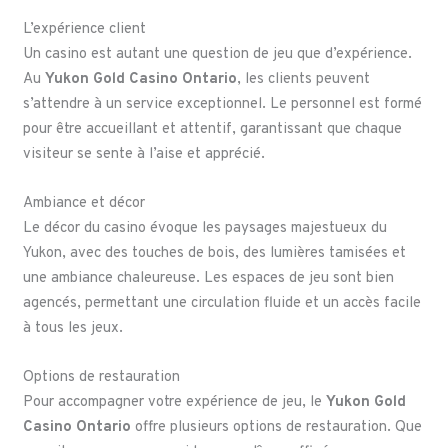
L’expérience client
Un casino est autant une question de jeu que d’expérience.
Au
Yukon Gold Casino Ontario
, les clients peuvent
s’attendre à un service exceptionnel. Le personnel est formé
pour être accueillant et attentif, garantissant que chaque
visiteur se sente à l’aise et apprécié.
Ambiance et décor
Le décor du casino évoque les paysages majestueux du
Yukon, avec des touches de bois, des lumières tamisées et
une ambiance chaleureuse. Les espaces de jeu sont bien
agencés, permettant une circulation fluide et un accès facile
à tous les jeux.
Options de restauration
Pour accompagner votre expérience de jeu, le
Yukon Gold
Casino Ontario
offre plusieurs options de restauration. Que