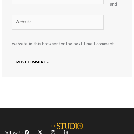
and
Website
website in this browser for the next time I comment.
F
X
I
L
Follow Us