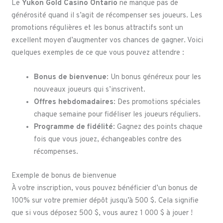
Le
Yukon Gold Casino Ontario
ne manque pas de
générosité quand il s’agit de récompenser ses joueurs. Les
promotions régulières et les bonus attractifs sont un
excellent moyen d’augmenter vos chances de gagner. Voici
quelques exemples de ce que vous pouvez attendre :
Bonus de bienvenue
: Un bonus généreux pour les
nouveaux joueurs qui s’inscrivent.
Offres hebdomadaires
: Des promotions spéciales
chaque semaine pour fidéliser les joueurs réguliers.
Programme de fidélité
: Gagnez des points chaque
fois que vous jouez, échangeables contre des
récompenses.
Exemple de bonus de bienvenue
À votre inscription, vous pouvez bénéficier d’un bonus de
100% sur votre premier dépôt jusqu’à 500 $. Cela signifie
que si vous déposez 500 $, vous aurez 1 000 $ à jouer !