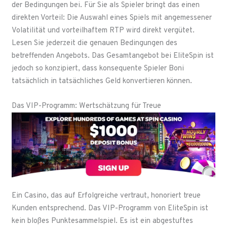
der Bedingungen bei. Für Sie als Spieler bringt das einen
direkten Vorteil: Die Auswahl eines Spiels mit angemessener
Volatilität und vorteilhaftem RTP wird direkt vergütet.
Lesen Sie jederzeit die genauen Bedingungen des
betreffenden Angebots. Das Gesamtangebot bei EliteSpin ist
jedoch so konzipiert, dass konsequente Spieler Boni
tatsächlich in tatsächliches Geld konvertieren können.
Das VIP-Programm: Wertschätzung für Treue
Ein Casino, das auf Erfolgreiche vertraut, honoriert treue
Kunden entsprechend. Das VIP-Programm von EliteSpin ist
kein bloßes Punktesammelspiel. Es ist ein abgestuftes