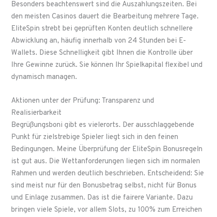
Besonders beachtenswert sind die Auszahlungszeiten. Bei
den meisten Casinos dauert die Bearbeitung mehrere Tage.
EliteSpin strebt bei geprüften Konten deutlich schnellere
Abwicklung an, häufig innerhalb von 24 Stunden bei E-
Wallets. Diese Schnelligkeit gibt Ihnen die Kontrolle über
Ihre Gewinne zurück. Sie können Ihr Spielkapital flexibel und
dynamisch managen.
Aktionen unter der Prüfung: Transparenz und
Realisierbarkeit
Begrüßungsboni gibt es vielerorts. Der ausschlaggebende
Punkt für zielstrebige Spieler liegt sich in den feinen
Bedingungen. Meine Überprüfung der EliteSpin Bonusregeln
ist gut aus. Die Wettanforderungen liegen sich im normalen
Rahmen und werden deutlich beschrieben. Entscheidend: Sie
sind meist nur für den Bonusbetrag selbst, nicht für Bonus
und Einlage zusammen. Das ist die fairere Variante. Dazu
bringen viele Spiele, vor allem Slots, zu 100% zum Erreichen