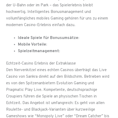
der U-Bahn oder im Park – das Spielerlebnis bleibt
hochwertig. Intelligentes Bonusmanagement und
vollumfängliches mobiles Gaming gehören für uns zu einem
modernen Casino-Erlebnis einfach dazu.
Ideale Spiele für Bonusumsätze:
Mobile Vorteile:
Spielzeitmanagement:
Echtzeit-Casino Erlebnis der Extraklasse
Den Nervenkitzel eines echten Casinos überträgt das Live
Casino von Sankra direkt auf den Bildschirm. Betrieben wird
es von den Spitzenanbietern Evolution Gaming und
Pragmatic Play Live. Kompetente, deutschsprachige
Croupiers führen die Spiele an physischen Tischen in
Echtzeit. Das Angebot ist umfangreich: Es geht von allen
Roulette- und Blackjack-Varianten über kurzweilige
Gameshows wie “Monopoly Live” oder “Dream Catcher” bis