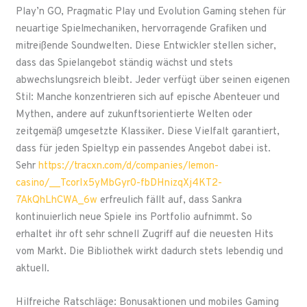
Play’n GO, Pragmatic Play und Evolution Gaming stehen für
neuartige Spielmechaniken, hervorragende Grafiken und
mitreißende Soundwelten. Diese Entwickler stellen sicher,
dass das Spielangebot ständig wächst und stets
abwechslungsreich bleibt. Jeder verfügt über seinen eigenen
Stil: Manche konzentrieren sich auf epische Abenteuer und
Mythen, andere auf zukunftsorientierte Welten oder
zeitgemäß umgesetzte Klassiker. Diese Vielfalt garantiert,
dass für jeden Spieltyp ein passendes Angebot dabei ist.
Sehr
https://tracxn.com/d/companies/lemon-
casino/__TcorIx5yMbGyr0-fbDHnizqXj4KT2-
7AkQhLhCWA_6w
erfreulich fällt auf, dass Sankra
kontinuierlich neue Spiele ins Portfolio aufnimmt. So
erhaltet ihr oft sehr schnell Zugriff auf die neuesten Hits
vom Markt. Die Bibliothek wirkt dadurch stets lebendig und
aktuell.
Hilfreiche Ratschläge: Bonusaktionen und mobiles Gaming