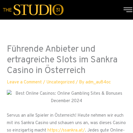
Skip
to
content
Führende Anbieter und
ertragreiche Slots im Sankra
Casino in Österreich
Leave a Comment
/
Uncategorized
/ By
adm_au84oc
Servus an alle Spieler in Österreich! Heute nehmen wir euch
mit ins Sankra Casino und schauen uns an, was dieses Casino
so einzigartig macht
https://ssankra.at/
. Jedes gute Online-