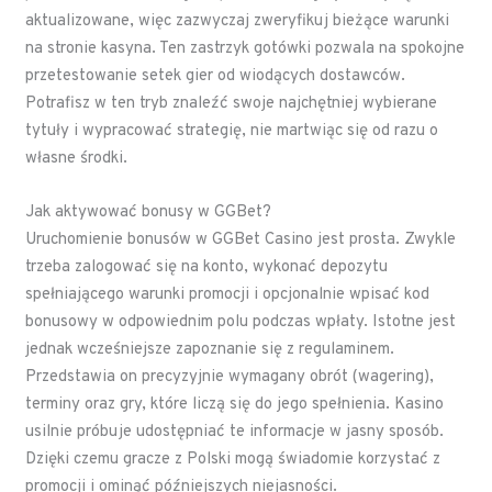
aktualizowane, więc zazwyczaj zweryfikuj bieżące warunki
na stronie kasyna. Ten zastrzyk gotówki pozwala na spokojne
przetestowanie setek gier od wiodących dostawców.
Potrafisz w ten tryb znaleźć swoje najchętniej wybierane
tytuły i wypracować strategię, nie martwiąc się od razu o
własne środki.
Jak aktywować bonusy w GGBet?
Uruchomienie bonusów w GGBet Casino jest prosta. Zwykle
trzeba zalogować się na konto, wykonać depozytu
spełniającego warunki promocji i opcjonalnie wpisać kod
bonusowy w odpowiednim polu podczas wpłaty. Istotne jest
jednak wcześniejsze zapoznanie się z regulaminem.
Przedstawia on precyzyjnie wymagany obrót (wagering),
terminy oraz gry, które liczą się do jego spełnienia. Kasino
usilnie próbuje udostępniać te informacje w jasny sposób.
Dzięki czemu gracze z Polski mogą świadomie korzystać z
promocji i ominąć późniejszych niejasności.