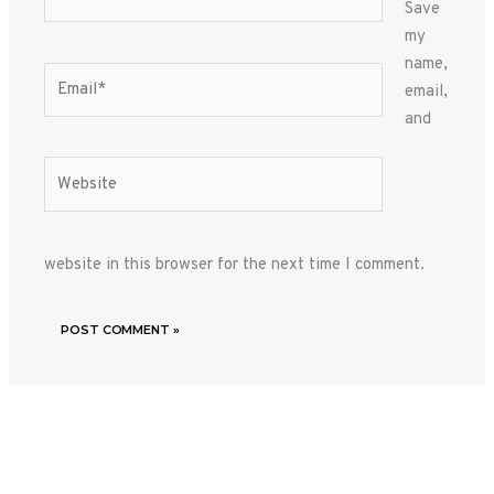
Save
my
name,
Email*
email,
and
Website
website in this browser for the next time I comment.