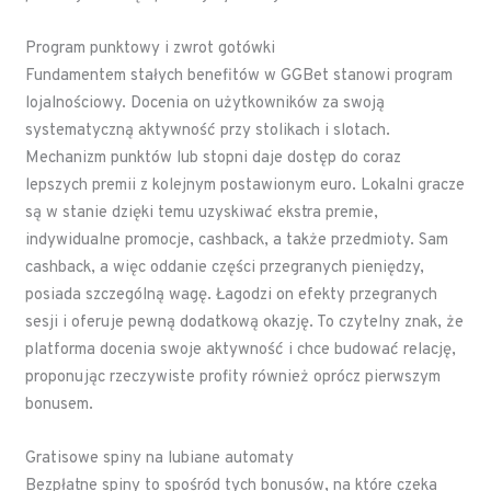
Program punktowy i zwrot gotówki
Fundamentem stałych benefitów w GGBet stanowi program
lojalnościowy. Docenia on użytkowników za swoją
systematyczną aktywność przy stolikach i slotach.
Mechanizm punktów lub stopni daje dostęp do coraz
lepszych premii z kolejnym postawionym euro. Lokalni gracze
są w stanie dzięki temu uzyskiwać ekstra premie,
indywidualne promocje, cashback, a także przedmioty. Sam
cashback, a więc oddanie części przegranych pieniędzy,
posiada szczególną wagę. Łagodzi on efekty przegranych
sesji i oferuje pewną dodatkową okazję. To czytelny znak, że
platforma docenia swoje aktywność i chce budować relację,
proponując rzeczywiste profity również oprócz pierwszym
bonusem.
Gratisowe spiny na lubiane automaty
Bezpłatne spiny to spośród tych bonusów, na które czeka