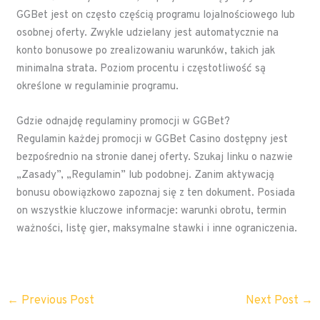
GGBet jest on często częścią programu lojalnościowego lub
osobnej oferty. Zwykle udzielany jest automatycznie na
konto bonusowe po zrealizowaniu warunków, takich jak
minimalna strata. Poziom procentu i częstotliwość są
określone w regulaminie programu.
Gdzie odnajdę regulaminy promocji w GGBet?
Regulamin każdej promocji w GGBet Casino dostępny jest
bezpośrednio na stronie danej oferty. Szukaj linku o nazwie
„Zasady”, „Regulamin” lub podobnej. Zanim aktywacją
bonusu obowiązkowo zapoznaj się z ten dokument. Posiada
on wszystkie kluczowe informacje: warunki obrotu, termin
ważności, listę gier, maksymalne stawki i inne ograniczenia.
←
Previous Post
Next Post
→