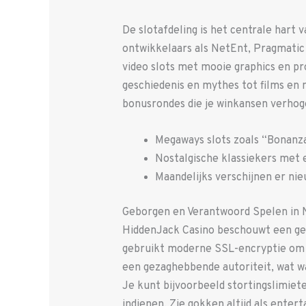
De slotafdeling is het centrale hart
ontwikkelaars als NetEnt, Pragmatic
video slots met mooie graphics en pr
geschiedenis en mythes tot films en m
bonusrondes die je winkansen verhog
Megaways slots zoals “Bonanza
Nostalgische klassiekers met 
Maandelijks verschijnen er nie
Geborgen en Verantwoord Spelen in 
HiddenJack Casino beschouwt een geb
gebruikt moderne SSL-encryptie om al
een gezaghebbende autoriteit, wat wa
Je kunt bijvoorbeeld stortingslimiet
indienen. Zie gokken altijd als enter