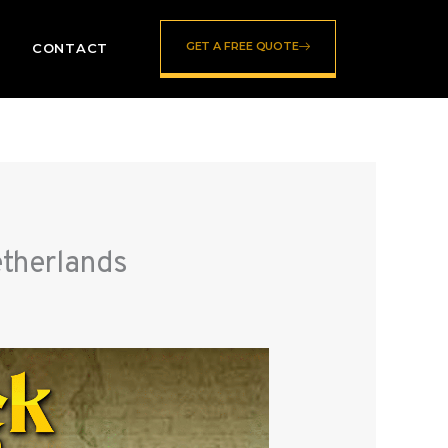
GET A FREE QUOTE
S
CONTACT
etherlands