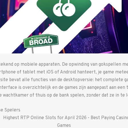
ekend op mobiele apparaten. De opwinding van gokspellen met 
artphone of tablet met iOS of Android hanteert, je game mete
 site bevat alle functies van de desktopversie: het complete
terface is overzichtelijk en de games zijn aangepast aan een
de wachtkamer of thuis op de bank spelen, zonder dat ze in te l
se Spelers