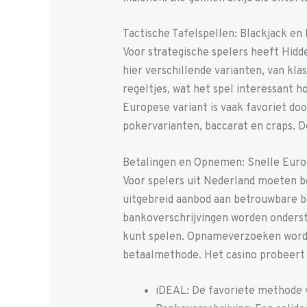
Tactische Tafelspellen: Blackjack en
Voor strategische spelers heeft Hidde
hier verschillende varianten, van kla
regeltjes, wat het spel interessant
Europese variant is vaak favoriet do
pokervarianten, baccarat en craps. D
Betalingen en Opnemen: Snelle Euro
Voor spelers uit Nederland moeten be
uitgebreid aanbod aan betrouwbare b
bankoverschrijvingen worden onderste
kunt spelen. Opnameverzoeken worden
betaalmethode. Het casino probeert a
iDEAL: De favoriete methode v