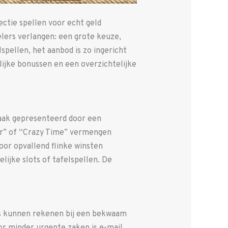
ctie spellen voor echt geld
pelers verlangen: een grote keuze,
spellen, het aanbod is zo ingericht
lijke bonussen en een overzichtelijke
vaak gepresenteerd door een
er” of “Crazy Time” vermengen
oor opvallend flinke winsten
lijke slots of tafelspellen. De
ies kunnen rekenen bij een bekwaam