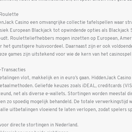
 Roulette
nJack Casino een omvangrijke collectie tafelspellen waar stra
ssiek European Blackjack tot opwindende opties als Blackjack Sw
 houdt. Rouletteliefhebbers mogen inzetten op European, Amer
or het gunstigere huisvoordeel. Daarnaast zijn er ook voldoen
eze games zijn uitstekend voor wie de kern van het casinospel
-Transacties
talingen vlot, makkelijk en in euro’s gaan. HiddenJack Casin
etaalmethoden. Geliefde keuzes zoals iDEAL, creditcards (VI
und, net als diverse e-wallets. Stortingen worden meestal dir
 zo spoedig mogelijk behandeld. De totale verwerkingstijd w
lle uitbetalingen vloeiend te laten verlopen, zodat spelers s
oor directe stortingen in Nederland.