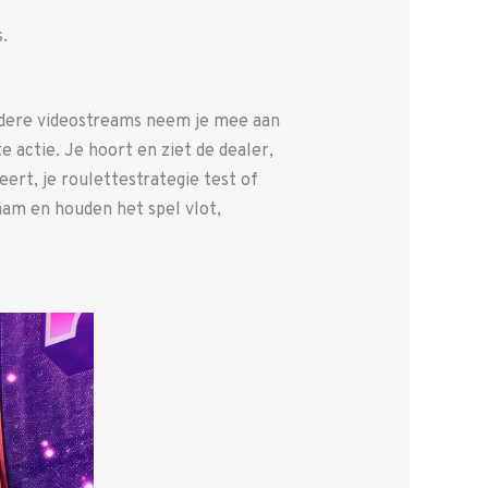
.
eldere videostreams neem je mee aan
 actie. Je hoort en ziet de dealer,
ert, je roulettestrategie test of
aam en houden het spel vlot,