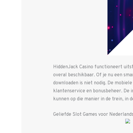
HiddenJack Casino functioneert uitst
overal beschikbaar. Of je nu een sm
downloaden is niet nodig. De mobiele
klantenservice en bonusbeheer. De in
kunnen op die manier in de trein, in 
Geliefde Slot Games voor Nederland