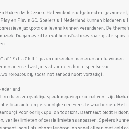
 van HiddenJack Casino. Het aanbod is uitgebreid en gevarieerd
 Play en Play’n GO. Spelers uit Nederland kunnen bladeren ui
ogressieve jackpots die levens kunnen veranderen. De thema’s
uziek. De games zitten vol bonusfeatures zoals gratis spins, 
en.
” of “Extra Chilli” geven duizenden manieren om te winnen.
een moderne twist, ideaal voor een korte speelsessie.
uwe releases bij, zodat het aanbod nooit verzadigt.
Nederland
orgde en zorgvuldige speelomgeving cruciaal voor zijn Neder
le financiële en persoonlijke gegevens te waarborgen. Het ca
arborgt voor eerlijk spel en toezicht. Daarnaast biedt Hidde
en, verlieslimieten of sessielimieten aanpassen. Spelers kunne
tainment, nooit als inkomstenbron, en speel alleen met geld da