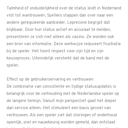
Talmheid of onduidelijkheid over de status leidt in Nederland
vlot tot wantrouwen. Spellers stappen dan over naar een
andere gereguleerde aanbieder. Leprezone begrijpt dat
blijkbaar. Door hun status actief en accuraat te melden,
presenteren ze zich niet alleen als casino. Ze worden ook
een bron van informatie. Deze werkwijze reduceert frustratie
bij de speler. Het toont respect voor zijn tijd en zijn
keuzeproces. Uiteindelijk versterkt dat de band met de
speler.
Effect op de gebruikerservaring en vertrouwen
De combinatie van consistente en tijdige statusupdates is
belangrijk voor de verhouding met de Nederlandse speler op
de langere termijn. Vanuit mijn perspectief gaat het dieper
dan service alleen. Het stimuleert een basis gevoel van
vertrouwen. Als een speler ziet dat storingen of onderhoud
openlijk, snel en nauwkeurig worden gemeld, dan ontstaat