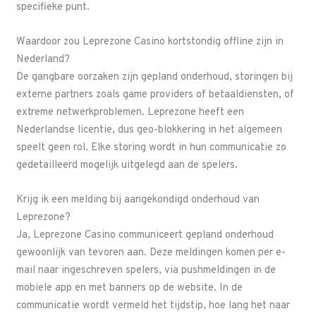
specifieke punt.
Waardoor zou Leprezone Casino kortstondig offline zijn in
Nederland?
De gangbare oorzaken zijn gepland onderhoud, storingen bij
externe partners zoals game providers of betaaldiensten, of
extreme netwerkproblemen. Leprezone heeft een
Nederlandse licentie, dus geo-blokkering in het algemeen
speelt geen rol. Elke storing wordt in hun communicatie zo
gedetailleerd mogelijk uitgelegd aan de spelers.
Krijg ik een melding bij aangekondigd onderhoud van
Leprezone?
Ja, Leprezone Casino communiceert gepland onderhoud
gewoonlijk van tevoren aan. Deze meldingen komen per e-
mail naar ingeschreven spelers, via pushmeldingen in de
mobiele app en met banners op de website. In de
communicatie wordt vermeld het tijdstip, hoe lang het naar