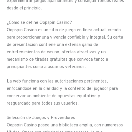
experimentar juegos apasionantes y conseguir fondos reales
desde el principio.
¿Cómo se define Oopspin Casino?
Oopspin Casino es un sitio de juego en línea actual, creado
para proporcionar una vivencia confiable y integral. Su carta
de presentación contiene una extensa gama de
entretenimientos de casino, ofertas atractivas y un
mecanismo de tiradas gratuitas que convoca tanto a
principiantes como a usuarios veteranos.
La web funciona con las autorizaciones pertinentes,
enfocándose en la claridad y la contento del jugador para
conservar un ambiente de apuestas equitativo y
resguardado para todos sus usuarios.
Selección de Juegos y Proveedores
Oopspin Casino posee una biblioteca amplia, con numerosos