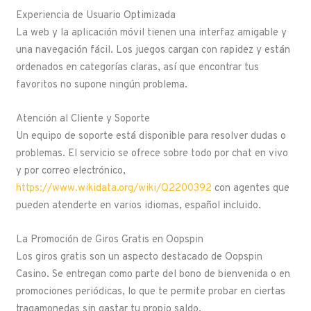
Experiencia de Usuario Optimizada
La web y la aplicación móvil tienen una interfaz amigable y
una navegación fácil. Los juegos cargan con rapidez y están
ordenados en categorías claras, así que encontrar tus
favoritos no supone ningún problema.
Atención al Cliente y Soporte
Un equipo de soporte está disponible para resolver dudas o
problemas. El servicio se ofrece sobre todo por chat en vivo
y por correo electrónico,
https://www.wikidata.org/wiki/Q2200392
con agentes que
pueden atenderte en varios idiomas, español incluido.
La Promoción de Giros Gratis en Oopspin
Los giros gratis son un aspecto destacado de Oopspin
Casino. Se entregan como parte del bono de bienvenida o en
promociones periódicas, lo que te permite probar en ciertas
tragamonedas sin gastar tu propio saldo.