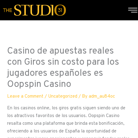
Skip
to
content
Casino de apuestas reales
con Giros sin costo para los
jugadores españoles es
Oopspin Casino
Leave a Comment
/
Uncategorized
/ By
adm_au84oc
En los casinos online, los giros gratis siguen siendo uno de
los atractivos favoritos de los usuarios. Oopspin Casino
resalta como una plataforma que brinda esta bonificación,
ofreciendo a los usuarios de España la oportunidad de