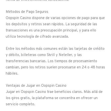
Métodos de Pago Seguros
Oopspin Casino dispone de varias opciones de pago para que
los depósitos y retiros sean rápidos. La seguridad de las
transacciones es una preocupación principal, y para ello
utiliza tecnología de cifrado avanzada.
Entre los métodos más comunes están las tarjetas de crédito
y débito, billeteras como Skrill y Neteller, y las
transferencias bancarias. Los tiempos de procesamiento
cambian, pero los retiros suelen procesarse en 24 o 48 horas
hábiles.
Ventajas de Jugar en Oopspin Casino
Jugar en Oopspin Casino trae beneficios claros. Más allá de
los giros gratis, la plataforma se concentra en ofrecer un
servicio completo.