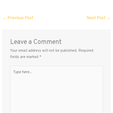
←
Previous Post
Next Post
→
Leave a Comment
Your email address will not be published.
Required
fields are marked
*
Type
here..