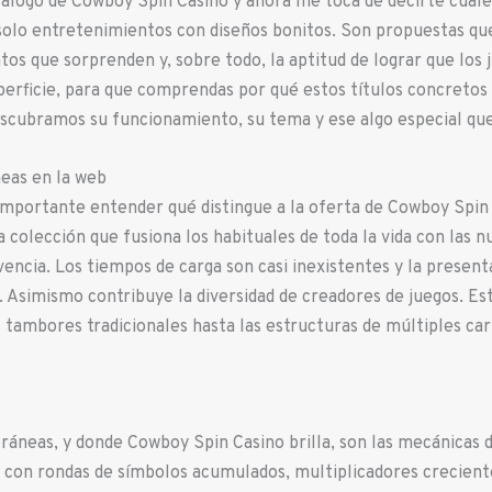
álogo de Cowboy Spin Casino y ahora me toca de decirte cuále
solo entretenimientos con diseños bonitos. Son propuestas qu
os que sorprenden y, sobre todo, la aptitud de lograr que los 
uperficie, para que comprendas por qué estos títulos concreto
escubramos su funcionamiento, su tema y ese algo especial que
neas en la web
 importante entender qué distingue a la oferta de Cowboy Spin
a colección que fusiona los habituales de toda la vida con las
ivencia. Los tiempos de carga son casi inexistentes y la presen
 Asimismo contribuye la diversidad de creadores de juegos. Es
s tambores tradicionales hasta las estructuras de múltiples car
áneas, y donde Cowboy Spin Casino brilla, son las mecánicas de 
 con rondas de símbolos acumulados, multiplicadores crecient