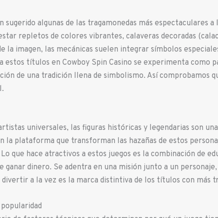
 sugerido algunas de las tragamonedas más espectaculares a la
star repletos de colores vibrantes, calaveras decoradas (calac
de la imagen, las mecánicas suelen integrar símbolos especiale
r a estos títulos en Cowboy Spin Casino se experimenta como par
ción de una tradición llena de simbolismo. Así comprobamos q
l.
tistas universales, las figuras históricas y legendarias son una
 la plataforma que transforman las hazañas de estos personaj
. Lo que hace atractivos a estos juegos es la combinación de e
e ganar dinero. Se adentra en una misión junto a un personaje,
divertir a la vez es la marca distintiva de los títulos con más 
 popularidad