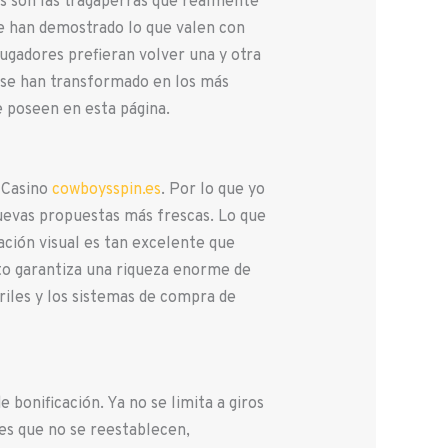
s son las tragaperras que realmente
e han demostrado lo que valen con
jugadores prefieran volver una y otra
s se han transformado en los más
 poseen en esta página.
 Casino
cowboysspin.es
. Por lo que yo
 nuevas propuestas más frescas. Lo que
tación visual es tan excelente que
to garantiza una riqueza enorme de
riles y los sistemas de compra de
bonificación. Ya no se limita a giros
es que no se reestablecen,