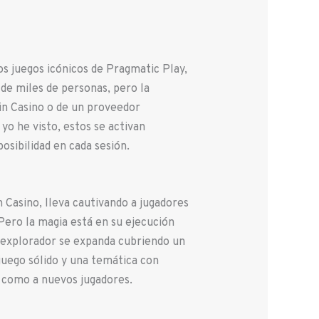
os juegos icónicos de Pragmatic Play,
de miles de personas, pero la
in Casino o de un proveedor
yo he visto, estos se activan
sibilidad en cada sesión.
 Casino, lleva cautivando a jugadores
 Pero la magia está en su ejecución
l explorador se expanda cubriendo un
juego sólido y una temática con
 como a nuevos jugadores.