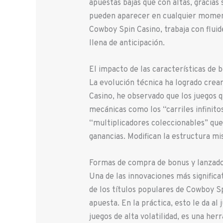
apuestas bajas que con altas, gracias
pueden aparecer en cualquier momen
Cowboy Spin Casino, trabaja con flui
llena de anticipación.
El impacto de las características de 
La evolución técnica ha logrado crea
Casino, he observado que los juegos 
mecánicas como los “carriles infinitos
“multiplicadores coleccionables” que
ganancias. Modifican la estructura m
Formas de compra de bonus y lanzad
Una de las innovaciones más significa
de los títulos populares de Cowboy Sp
apuesta. En la práctica, esto le da a
juegos de alta volatilidad, es una he