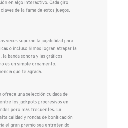
ón en algo interactivo. Cada giro
 claves de la fama de estos juegos.
s veces superan la jugabilidad para
as o incluso filmes logran atrapar la
 la banda sonora y las gráficos
 no es un simple ornamento.
encia que te agrada.
 ofrece una selección cuidada de
 entre los jackpots progresivos en
randes pero más frecuentes. La
lta calidad y rondas de bonificación
cia el gran premio sea entretenido