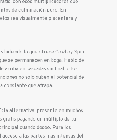
ratis, con esos multiplicadores que
ntos de culminación puro. En
melos sea visualmente placentera y
 Estudiando lo que ofrece Cowboy Spin
 que se permanecen en boga. Hablo de
 arriba en cascadas sin final, o los
nciones no solo suben el potencial de
sa constante que atrapa.
 Esta alternativa, presente en muchos
s gratis pagando un múltiplo de tu
principal cuando desee. Para los
l acceso a las partes más intensas del