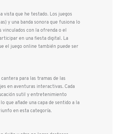
 vista que he testado. Los juegos
as) y una banda sonora que fusiona lo
s vinculados con la ofrenda o el
ticipar en una fiesta digital. La
ue el juego online también puede ser
 cantera para las tramas de las
es en aventuras interactivas. Cada
ducación sutil y entretenimiento
 lo que añade una capa de sentido a la
triunfo en esta categoría.