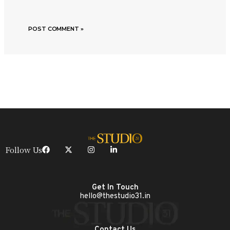
F
X
I
L
Follow Us
a
-
n
i
c
t
s
n
e
w
t
k
b
i
a
e
o
t
g
d
Get In Touch
o
t
r
i
hello@thestudio31.in
k
e
a
n
r
m
-
i
n
Contact Us