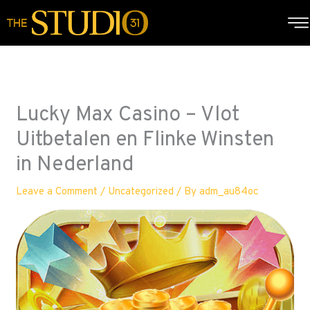
Skip
to
content
Lucky Max Casino – Vlot
Uitbetalen en Flinke Winsten
in Nederland
Leave a Comment
/
Uncategorized
/ By
adm_au84oc