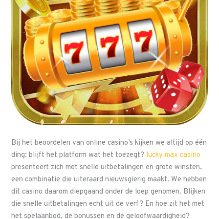
Bij het beoordelen van online casino’s kijken we altijd op één
ding: blijft het platform wat het toezegt?
lucky max casino
presenteert zich met snelle uitbetalingen en grote winsten,
een combinatie die uiteraard nieuwsgierig maakt. We hebben
dit casino daarom diepgaand onder de loep genomen. Blijken
die snelle uitbetalingen echt uit de verf? En hoe zit het met
het spelaanbod, de bonussen en de geloofwaardigheid?