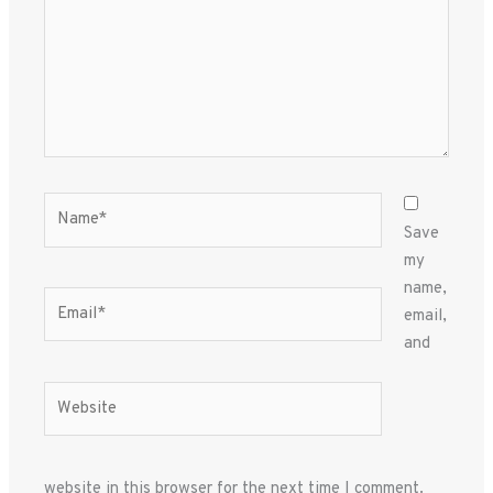
Name*
Save
my
name,
Email*
email,
and
Website
website in this browser for the next time I comment.