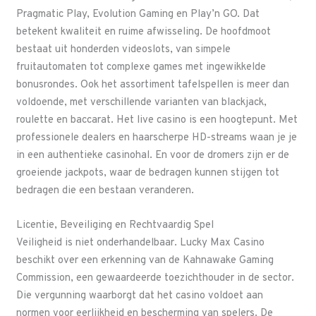
Pragmatic Play, Evolution Gaming en Play’n GO. Dat
betekent kwaliteit en ruime afwisseling. De hoofdmoot
bestaat uit honderden videoslots, van simpele
fruitautomaten tot complexe games met ingewikkelde
bonusrondes. Ook het assortiment tafelspellen is meer dan
voldoende, met verschillende varianten van blackjack,
roulette en baccarat. Het live casino is een hoogtepunt. Met
professionele dealers en haarscherpe HD-streams waan je je
in een authentieke casinohal. En voor de dromers zijn er de
groeiende jackpots, waar de bedragen kunnen stijgen tot
bedragen die een bestaan veranderen.
Licentie, Beveiliging en Rechtvaardig Spel
Veiligheid is niet onderhandelbaar. Lucky Max Casino
beschikt over een erkenning van de Kahnawake Gaming
Commission, een gewaardeerde toezichthouder in de sector.
Die vergunning waarborgt dat het casino voldoet aan
normen voor eerlijkheid en bescherming van spelers. De