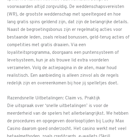
voorwaarden altijd zorgvuldig. De weddenschapsvereisten
(WR), de grootste weddenschap met speeltegoed en hoe
lang gratis spins geldend zijn, dat zijn de belangrijke details.
Naast de begroetingsbonus zijn er regelmatig acties voor
bestaande leden, zoals reload bonussen, geld-terug acties of
competities met gratis draaien. Via een
loyaliteitsprogramma, doorgaans een puntensysteem of
levelsysteem, kun je als trouwe lid extra voordelen
verzamelen. Volg de actiepagina in de aten, maar houd
realistisch. Een aanbieding is alleen zinvol als de regels
redelijk zijn en overeenkomen bij hoe jij spelletjes doet.
Razendsnelle Uitbetalingen: Claim vs. Praktijk
Die uitspraak over ‘snelle uitbetalingen’ is voor de
meerderheid van de spelers het allerbelangrijkst. We hebben
de procedures en opgegeven doorlooptijden bij Lucky Max
Casino daarom goed onderzocht. Het casino werkt met veel
betaalmethoden, zoals creditcards, e-wallets (Skrill,