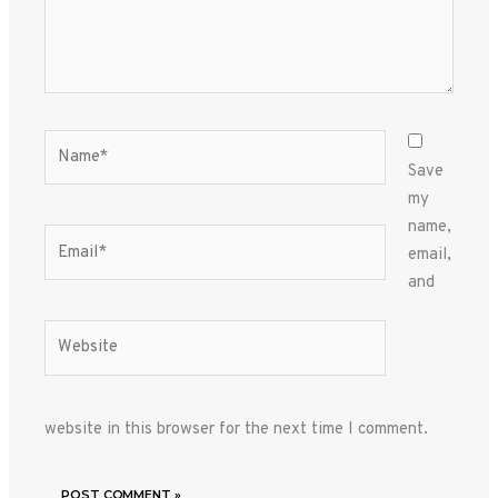
Name*
Save
my
name,
Email*
email,
and
Website
website in this browser for the next time I comment.