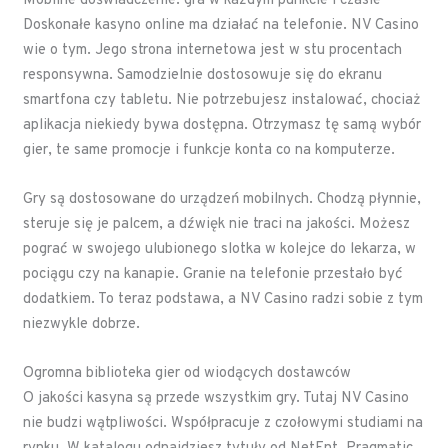
Mobilne doświadczenie: gra w każdym punkcie i czasie
Doskonałe kasyno online ma działać na telefonie. NV Casino
wie o tym. Jego strona internetowa jest w stu procentach
responsywna. Samodzielnie dostosowuje się do ekranu
smartfona czy tabletu. Nie potrzebujesz instalować, chociaż
aplikacja niekiedy bywa dostępna. Otrzymasz tę samą wybór
gier, te same promocje i funkcje konta co na komputerze.
Gry są dostosowane do urządzeń mobilnych. Chodzą płynnie,
steruje się je palcem, a dźwięk nie traci na jakości. Możesz
pograć w swojego ulubionego slotka w kolejce do lekarza, w
pociągu czy na kanapie. Granie na telefonie przestało być
dodatkiem. To teraz podstawa, a NV Casino radzi sobie z tym
niezwykle dobrze.
Ogromna biblioteka gier od wiodących dostawców
O jakości kasyna są przede wszystkim gry. Tutaj NV Casino
nie budzi wątpliwości. Współpracuje z czołowymi studiami na