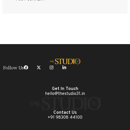
F
X
I
L
Follow Us
a
-
n
i
c
t
s
n
e
w
t
k
b
i
a
e
o
t
g
d
Get In Touch
o
t
r
i
hello@thestudio31.in
k
e
a
n
r
m
-
i
n
Contact Us
+91 98308 44100