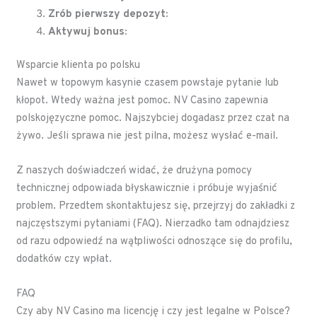
Zrób pierwszy depozyt:
Aktywuj bonus:
Wsparcie klienta po polsku
Nawet w topowym kasynie czasem powstaje pytanie lub
kłopot. Wtedy ważna jest pomoc. NV Casino zapewnia
polskojęzyczne pomoc. Najszybciej dogadasz przez czat na
żywo. Jeśli sprawa nie jest pilna, możesz wysłać e-mail.
Z naszych doświadczeń widać, że drużyna pomocy
technicznej odpowiada błyskawicznie i próbuje wyjaśnić
problem. Przedtem skontaktujesz się, przejrzyj do zakładki z
najczęstszymi pytaniami (FAQ). Nierzadko tam odnajdziesz
od razu odpowiedź na wątpliwości odnoszące się do profilu,
dodatków czy wpłat.
FAQ
Czy aby NV Casino ma licencję i czy jest legalne w Polsce?