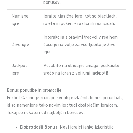
bonusov.
Namizne
Igrajte klasične igre, kot so blackjack,
igre
ruleta in poker, v različnih različicah.
Interakcija s pravimi trgovci v realnem
Žive igre
času je na voljo za vse ljubitelje žive
igre.
Jackpot
Pozabite na običajne zmage, poskusite
igre
srečo na igrah z velikimi jackpoti!
Bonus ponudbe in promocije
Fezbet Casino je znan po svojih privlačnih bonus ponudbah,
ki so namenjene tako novim kot tudi obstoječim igralcem.
Tukaj so nekateri od najboljših bonusov:
Dobrodošli Bonus:
Novi igralci lahko izkoristijo