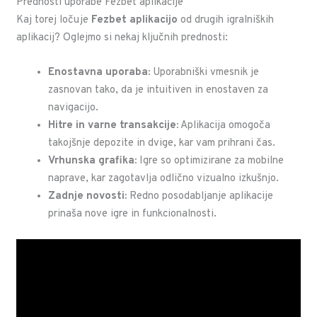
Prednosti uporabe Fezbet aplikacije
Kaj torej ločuje
Fezbet aplikacijo
od drugih igralniških
aplikacij? Oglejmo si nekaj ključnih prednosti:
Enostavna uporaba:
Uporabniški vmesnik je
zasnovan tako, da je intuitiven in enostaven za
navigacijo.
Hitre in varne transakcije:
Aplikacija omogoča
takojšnje depozite in dvige, kar vam prihrani čas.
Vrhunska grafika:
Igre so optimizirane za mobilne
naprave, kar zagotavlja odlično vizualno izkušnjo.
Zadnje novosti:
Redno posodabljanje aplikacije
prinaša nove igre in funkcionalnosti.