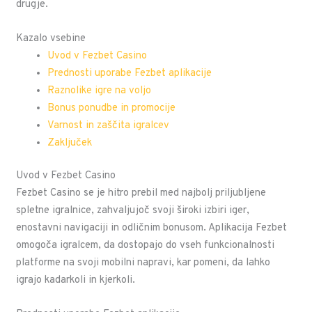
drugje.
Kazalo vsebine
Uvod v Fezbet Casino
Prednosti uporabe Fezbet aplikacije
Raznolike igre na voljo
Bonus ponudbe in promocije
Varnost in zaščita igralcev
Zaključek
Uvod v Fezbet Casino
Fezbet Casino se je hitro prebil med najbolj priljubljene
spletne igralnice, zahvaljujoč svoji široki izbiri iger,
enostavni navigaciji in odličnim bonusom. Aplikacija Fezbet
omogoča igralcem, da dostopajo do vseh funkcionalnosti
platforme na svoji mobilni napravi, kar pomeni, da lahko
igrajo kadarkoli in kjerkoli.