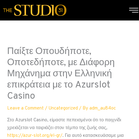
Skip
to
content
Παίξτε Οπουδήποτε,
Οποτεδήποτε, με Διάφορη
Μηχάνημα στην Ελληνική
επικράτεια με το Azurslot
Casino
Leave a Comment
/
Uncategorized
/ By
adm_au84oc
Στο Azurslot Casino, είμαστε πεπεισμένοι ότι το παιχνίδι
χρειάζεται να ταιριάζει στον τέμπο της ζωής σας,
https://azur-slot.org/el-gr/
. Για αυτό κατασκευάσαμε μια