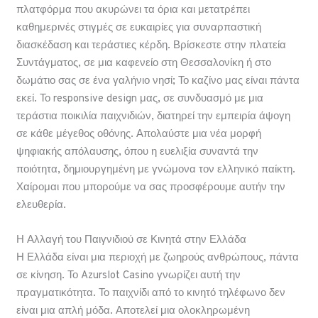
πλατφόρμα που ακυρώνει τα όρια και μετατρέπει
καθημερινές στιγμές σε ευκαιρίες για συναρπαστική
διασκέδαση και τεράστιες κέρδη. Βρίσκεστε στην πλατεία
Συντάγματος, σε μια καφενείο στη Θεσσαλονίκη ή στο
δωμάτιο σας σε ένα γαλήνιο νησί; Το καζίνο μας είναι πάντα
εκεί. Το responsive design μας, σε συνδυασμό με μια
τεράστια ποικιλία παιχνιδιών, διατηρεί την εμπειρία άψογη
σε κάθε μέγεθος οθόνης. Απολαύστε μια νέα μορφή
ψηφιακής απόλαυσης, όπου η ευελιξία συναντά την
ποιότητα, δημιουργημένη με γνώμονα τον ελληνικό παίκτη.
Χαίρομαι που μπορούμε να σας προσφέρουμε αυτήν την
ελευθερία.
Η Αλλαγή του Παιγνιδιού σε Κινητά στην Ελλάδα
Η Ελλάδα είναι μια περιοχή με ζωηρούς ανθρώπους, πάντα
σε κίνηση. Το Azurslot Casino γνωρίζει αυτή την
πραγματικότητα. Το παιχνίδι από το κινητό τηλέφωνο δεν
είναι μια απλή μόδα. Αποτελεί μια ολοκληρωμένη