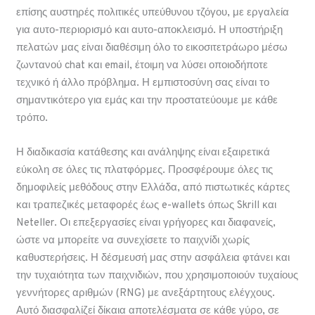
επίσης αυστηρές πολιτικές υπεύθυνου τζόγου, με εργαλεία
για αυτο-περιορισμό και αυτο-αποκλεισμό. Η υποστήριξη
πελατών μας είναι διαθέσιμη όλο το εικοσιτετράωρο μέσω
ζωντανού chat και email, έτοιμη να λύσει οποιοδήποτε
τεχνικό ή άλλο πρόβλημα. Η εμπιστοσύνη σας είναι το
σημαντικότερο για εμάς και την προστατεύουμε με κάθε
τρόπο.
Η διαδικασία κατάθεσης και ανάληψης είναι εξαιρετικά
εύκολη σε όλες τις πλατφόρμες. Προσφέρουμε όλες τις
δημοφιλείς μεθόδους στην Ελλάδα, από πιστωτικές κάρτες
και τραπεζικές μεταφορές έως e-wallets όπως Skrill και
Neteller. Οι επεξεργασίες είναι γρήγορες και διαφανείς,
ώστε να μπορείτε να συνεχίσετε το παιχνίδι χωρίς
καθυστερήσεις. Η δέσμευσή μας στην ασφάλεια φτάνει και
την τυχαιότητα των παιχνιδιών, που χρησιμοποιούν τυχαίους
γεννήτορες αριθμών (RNG) με ανεξάρτητους ελέγχους.
Αυτό διασφαλίζεί δίκαια αποτελέσματα σε κάθε γύρο, σε