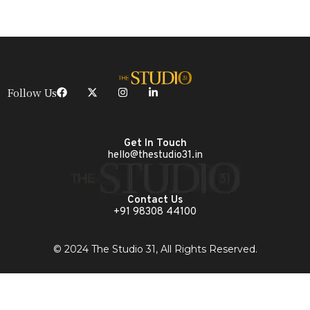
F
X
I
L
Follow Us
a
-
n
i
c
t
s
n
e
w
t
k
b
i
a
e
o
t
g
d
Get In Touch
o
t
r
i
hello@thestudio31.in
k
e
a
n
r
m
-
i
n
Contact Us
+91 98308 44100
© 2024 The Studio 31, All Rights Reserved.