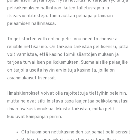
pelaamisen käytäntöjä. Hyvä nettikasino tarjoaa työkaluja
pelikokemuksen hallintaan, kuten talletusrajoja ja
itsearviointitestejä. Tämä auttaa pelaajia pitämään
pelaamisen hallinnassa.
To get started with online pelit, you need to choose a
reliable nettikasino. On tärkeää tarkistaa pelilisenssi, jotta
voit varmistaa, että kasino toimii sääntöjen mukaan ja
tarjoaa turvallisen pelikokemuksen. Suomalaisille pelaajille
on tarjolla useita hyvin arvioituja kasinoita, joilla on
asianmukaiset lisenssit.
Ilmaiskierrokset voivat olla rajoitettuja tiettyihin peleihin,
mutta ne ovat silti loistava tapa laajentaa pelikokemustasi
ilman lisäkustannuksia. Muista tarkistaa, mitkä pelit
kuuluvat kampanjan piiriin.
Ota huomioon nettikasinoiden tarjoamat pelilisenssit