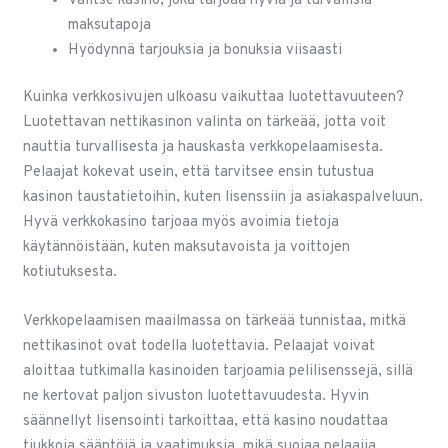
Valitse kasino, joka tarjoaa hyviä ja turvallisia
maksutapoja
Hyödynnä tarjouksia ja bonuksia viisaasti
Kuinka verkkosivujen ulkoasu vaikuttaa luotettavuuteen?
Luotettavan nettikasinon valinta on tärkeää, jotta voit
nauttia turvallisesta ja hauskasta verkkopelaamisesta.
Pelaajat kokevat usein, että tarvitsee ensin tutustua
kasinon taustatietoihin, kuten lisenssiin ja asiakaspalveluun.
Hyvä verkkokasino tarjoaa myös avoimia tietoja
käytännöistään, kuten maksutavoista ja voittojen
kotiutuksesta.
Verkkopelaamisen maailmassa on tärkeää tunnistaa, mitkä
nettikasinot ovat todella luotettavia. Pelaajat voivat
aloittaa tutkimalla kasinoiden tarjoamia pelilisenssejä, sillä
ne kertovat paljon sivuston luotettavuudesta. Hyvin
säännellyt lisensointi tarkoittaa, että kasino noudattaa
tiukkoja sääntöjä ja vaatimuksia, mikä suojaa pelaajia