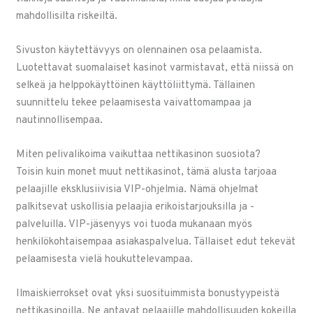
mahdollisilta riskeiltä.
Sivuston käytettävyys on olennainen osa pelaamista.
Luotettavat suomalaiset kasinot varmistavat, että niissä on
selkeä ja helppokäyttöinen käyttöliittymä. Tällainen
suunnittelu tekee pelaamisesta vaivattomampaa ja
nautinnollisempaa.
Miten pelivalikoima vaikuttaa nettikasinon suosiota?
Toisin kuin monet muut nettikasinot, tämä alusta tarjoaa
pelaajille eksklusiivisia VIP-ohjelmia. Nämä ohjelmat
palkitsevat uskollisia pelaajia erikoistarjouksilla ja -
palveluilla. VIP-jäsenyys voi tuoda mukanaan myös
henkilökohtaisempaa asiakaspalvelua. Tällaiset edut tekevät
pelaamisesta vielä houkuttelevampaa.
Ilmaiskierrokset ovat yksi suosituimmista bonustyypeistä
nettikasinoilla. Ne antavat pelaajille mahdollisuuden kokeilla