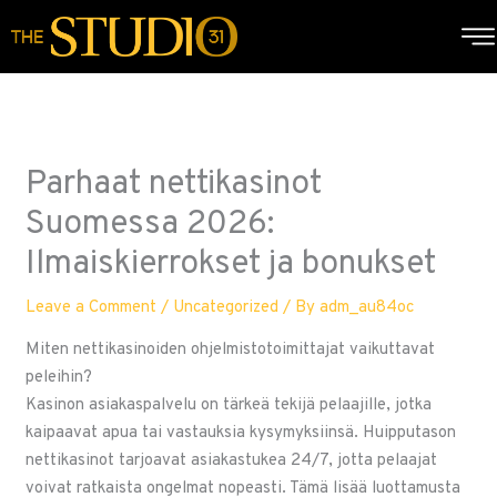
Skip
to
content
Parhaat nettikasinot
Suomessa 2026:
Ilmaiskierrokset ja bonukset
Leave a Comment
/
Uncategorized
/ By
adm_au84oc
Miten nettikasinoiden ohjelmistotoimittajat vaikuttavat
peleihin?
Kasinon asiakaspalvelu on tärkeä tekijä pelaajille, jotka
kaipaavat apua tai vastauksia kysymyksiinsä. Huipputason
nettikasinot tarjoavat asiakastukea 24/7, jotta pelaajat
voivat ratkaista ongelmat nopeasti. Tämä lisää luottamusta