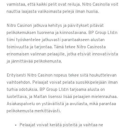
varmistaa, että kaikki pelit ovat reiluja. Nitro Casinolla voit
nauttia laajasta valikoimasta pelejä ilman huolia.
Nitro Casinon jatkuva kehitys ja päivitykset pitävät
pelikokemuksen tuoreena ja kiinnostavana. BP Group Ltd:n
tiimi työskentelee jatkuvasti parantaakseen alustan
toimivuutta ja tarjontaa. Tämä tekee Nitro Casinosta
erinomaisen valinnan pelaajille, jotka etsivät innovatiivista
ja jännittävää pelikokemusta.
Erityisesti Nitro Casinon nopeus tekee siitä houkuttelevan
vaihtoehdon. Pelaajat voivat pelata suosikkipelejään ilman
turhia odotuksia. BP Group Ltd:n tarjoama alusta on
luotettava, ja Maltan lisenssi lisää pelaajien mielenrauhaa.
Asiakaspalvelu on ystävällistä ja avuliasta, mikä parantaa
pelikokemusta merkittävästi.
Pelaajat voivat kerätä pisteitä ja vaihtaa ne