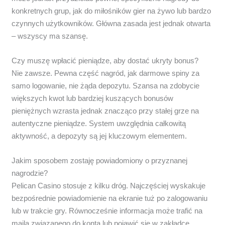
konkretnych grup, jak do miłośników gier na żywo lub bardzo
czynnych użytkowników. Główna zasada jest jednak otwarta
– wszyscy ma szansę.
Czy muszę wpłacić pieniądze, aby dostać ukryty bonus?
Nie zawsze. Pewna część nagród, jak darmowe spiny za
samo logowanie, nie żąda depozytu. Szansa na zdobycie
większych kwot lub bardziej kuszących bonusów
pieniężnych wzrasta jednak znacząco przy stałej grze na
autentyczne pieniądze. System uwzględnia całkowitą
aktywność, a depozyty są jej kluczowym elementem.
Jakim sposobem zostaję powiadomiony o przyznanej
nagrodzie?
Pelican Casino stosuje z kilku dróg. Najczęściej wyskakuje
bezpośrednie powiadomienie na ekranie tuż po zalogowaniu
lub w trakcie gry. Równocześnie informacja może trafić na
maila związanego do konta lub pojawić się w zakładce