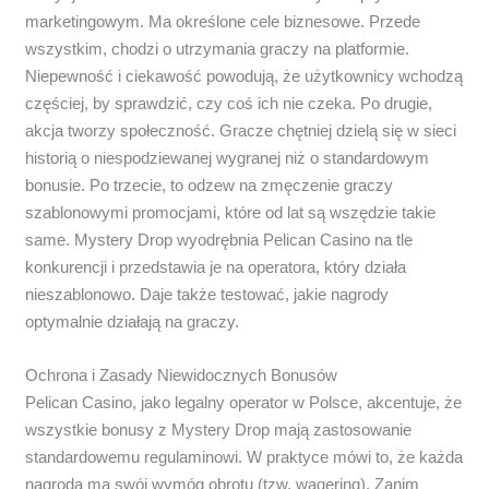
marketingowym. Ma określone cele biznesowe. Przede
wszystkim, chodzi o utrzymania graczy na platformie.
Niepewność i ciekawość powodują, że użytkownicy wchodzą
częściej, by sprawdzić, czy coś ich nie czeka. Po drugie,
akcja tworzy społeczność. Gracze chętniej dzielą się w sieci
historią o niespodziewanej wygranej niż o standardowym
bonusie. Po trzecie, to odzew na zmęczenie graczy
szablonowymi promocjami, które od lat są wszędzie takie
same. Mystery Drop wyodrębnia Pelican Casino na tle
konkurencji i przedstawia je na operatora, który działa
nieszablonowo. Daje także testować, jakie nagrody
optymalnie działają na graczy.
Ochrona i Zasady Niewidocznych Bonusów
Pelican Casino, jako legalny operator w Polsce, akcentuje, że
wszystkie bonusy z Mystery Drop mają zastosowanie
standardowemu regulaminowi. W praktyce mówi to, że każda
nagroda ma swój wymóg obrotu (tzw. wagering). Zanim