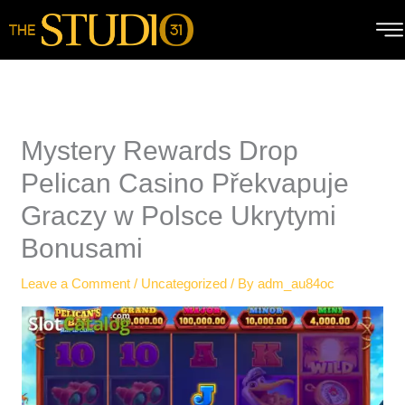
Skip
to
content
Mystery Rewards Drop
Pelican Casino Překvapuje
Graczy w Polsce Ukrytymi
Bonusami
Leave a Comment
/
Uncategorized
/ By
adm_au84oc