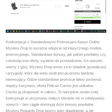
Konfrontacja z Standardowymi Promocjami Kasyn Online
Mystery Drop to wyraźne odejście od klasycznego modelu
promocyjnego. Standardowe bonusy, jak pakiet powitalny czy
comiesięczne oferty, są łatwe do przewidzenia. Ich warunki
wiemy z góry. Mystery Drop wnosi za to składnik grywalizacji
i przygody, który dla wielu osób jest po prostu bardziej
interesujący. Gdzie standardowe promocje łatwo porównać
między kasynami, oferta Pelican Casino jest unikalna.
Ciezko ją skopiować w całości. To narzędzie skuteczniej
funkcjonuje w utrzymaniu stałych klientów niż w zdobywaniu
nowych – tam ciągle dominują duże bonusy powitalne.
Mystery Rewards Drop tworzy więc dopełnienie, a nie