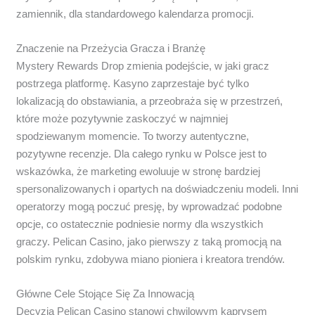
zamiennik, dla standardowego kalendarza promocji.
Znaczenie na Przeżycia Gracza i Branżę
Mystery Rewards Drop zmienia podejście, w jaki gracz
postrzega platformę. Kasyno zaprzestaje być tylko
lokalizacją do obstawiania, a przeobraża się w przestrzeń,
które może pozytywnie zaskoczyć w najmniej
spodziewanym momencie. To tworzy autentyczne,
pozytywne recenzje. Dla całego rynku w Polsce jest to
wskazówka, że marketing ewoluuje w stronę bardziej
spersonalizowanych i opartych na doświadczeniu modeli. Inni
operatorzy mogą poczuć presję, by wprowadzać podobne
opcje, co ostatecznie podniesie normy dla wszystkich
graczy. Pelican Casino, jako pierwszy z taką promocją na
polskim rynku, zdobywa miano pioniera i kreatora trendów.
Główne Cele Stojące Się Za Innowacją
Decyzja Pelican Casino stanowi chwilowym kaprysem