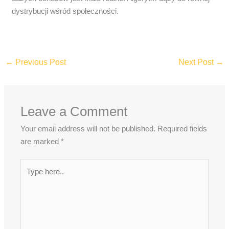
dystrybucji wśród społeczności.
←
Previous Post
Next Post
→
Leave a Comment
Your email address will not be published.
Required fields
are marked
*
Type
here..