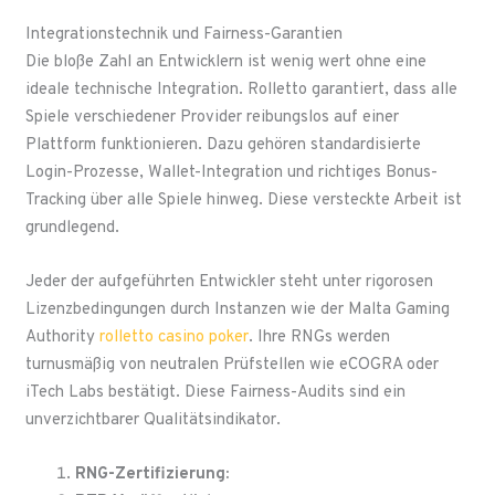
Integrationstechnik und Fairness-Garantien
Die bloße Zahl an Entwicklern ist wenig wert ohne eine
ideale technische Integration. Rolletto garantiert, dass alle
Spiele verschiedener Provider reibungslos auf einer
Plattform funktionieren. Dazu gehören standardisierte
Login-Prozesse, Wallet-Integration und richtiges Bonus-
Tracking über alle Spiele hinweg. Diese versteckte Arbeit ist
grundlegend.
Jeder der aufgeführten Entwickler steht unter rigorosen
Lizenzbedingungen durch Instanzen wie der Malta Gaming
Authority
rolletto casino poker
. Ihre RNGs werden
turnusmäßig von neutralen Prüfstellen wie eCOGRA oder
iTech Labs bestätigt. Diese Fairness-Audits sind ein
unverzichtbarer Qualitätsindikator.
RNG-Zertifizierung: