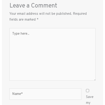
Leave a Comment
Your email address will not be published.
Required
fields are marked
*
Type
here..
Name*
Save
my