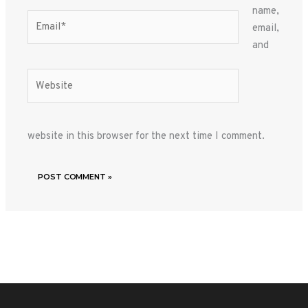
name,
Email*
email,
and
Website
website in this browser for the next time I comment.