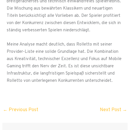
breitgefächertes und technisch einwandfreies Spielerlebnis.
Die Mischung aus bewährten Klassikern und neuartigen
Titeln berücksichtigt alle Vorlieben ab. Der Spieler profitiert
von der Konkurrenz zwischen diesen Entwicklern, die sich in
ständig verbesserten Spielen niederschlägt.
Meine Analyse macht deutlich, dass Rolletto mit seiner
Provider-Liste eine solide Grundlage hat. Die Kombination
aus Kreativität, technischer Exzellenz und Fokus auf Mobile
Gaming trifft den Nerv der Zeit. Es ist diese unsichtbare
Infrastruktur, die langfristigen Spielspaß sicherstellt und
Rolletto von unterlegenen Konkurrenten unterscheidet.
←
Previous Post
Next Post
→