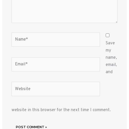
Name*
Save
my
name,
Email*
email,
and
Website
website in this browser for the next time I comment.