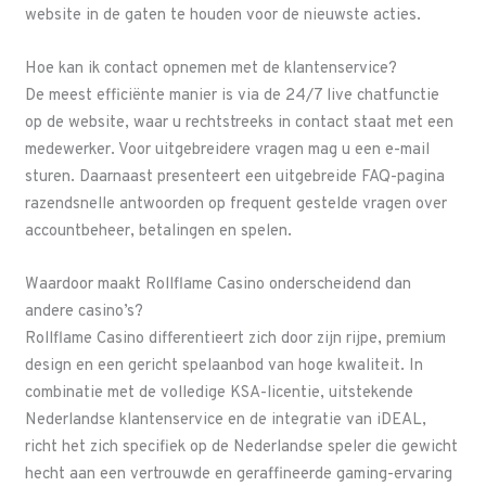
website in de gaten te houden voor de nieuwste acties.
Hoe kan ik contact opnemen met de klantenservice?
De meest efficiënte manier is via de 24/7 live chatfunctie
op de website, waar u rechtstreeks in contact staat met een
medewerker. Voor uitgebreidere vragen mag u een e-mail
sturen. Daarnaast presenteert een uitgebreide FAQ-pagina
razendsnelle antwoorden op frequent gestelde vragen over
accountbeheer, betalingen en spelen.
Waardoor maakt Rollflame Casino onderscheidend dan
andere casino’s?
Rollflame Casino differentieert zich door zijn rijpe, premium
design en een gericht spelaanbod van hoge kwaliteit. In
combinatie met de volledige KSA-licentie, uitstekende
Nederlandse klantenservice en de integratie van iDEAL,
richt het zich specifiek op de Nederlandse speler die gewicht
hecht aan een vertrouwde en geraffineerde gaming-ervaring