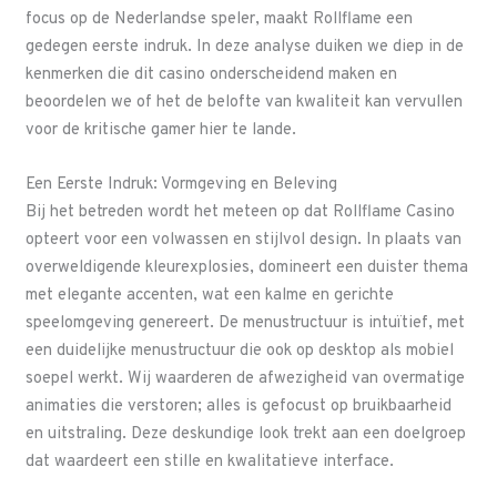
focus op de Nederlandse speler, maakt Rollflame een
gedegen eerste indruk. In deze analyse duiken we diep in de
kenmerken die dit casino onderscheidend maken en
beoordelen we of het de belofte van kwaliteit kan vervullen
voor de kritische gamer hier te lande.
Een Eerste Indruk: Vormgeving en Beleving
Bij het betreden wordt het meteen op dat Rollflame Casino
opteert voor een volwassen en stijlvol design. In plaats van
overweldigende kleurexplosies, domineert een duister thema
met elegante accenten, wat een kalme en gerichte
speelomgeving genereert. De menustructuur is intuïtief, met
een duidelijke menustructuur die ook op desktop als mobiel
soepel werkt. Wij waarderen de afwezigheid van overmatige
animaties die verstoren; alles is gefocust op bruikbaarheid
en uitstraling. Deze deskundige look trekt aan een doelgroep
dat waardeert een stille en kwalitatieve interface.