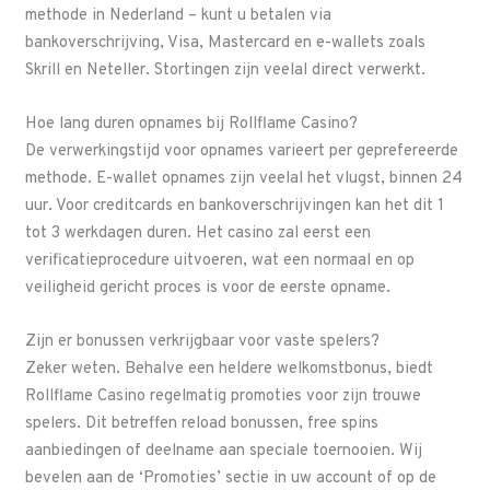
methode in Nederland – kunt u betalen via
bankoverschrijving, Visa, Mastercard en e-wallets zoals
Skrill en Neteller. Stortingen zijn veelal direct verwerkt.
Hoe lang duren opnames bij Rollflame Casino?
De verwerkingstijd voor opnames varieert per geprefereerde
methode. E-wallet opnames zijn veelal het vlugst, binnen 24
uur. Voor creditcards en bankoverschrijvingen kan het dit 1
tot 3 werkdagen duren. Het casino zal eerst een
verificatieprocedure uitvoeren, wat een normaal en op
veiligheid gericht proces is voor de eerste opname.
Zijn er bonussen verkrijgbaar voor vaste spelers?
Zeker weten. Behalve een heldere welkomstbonus, biedt
Rollflame Casino regelmatig promoties voor zijn trouwe
spelers. Dit betreffen reload bonussen, free spins
aanbiedingen of deelname aan speciale toernooien. Wij
bevelen aan de ‘Promoties’ sectie in uw account of op de