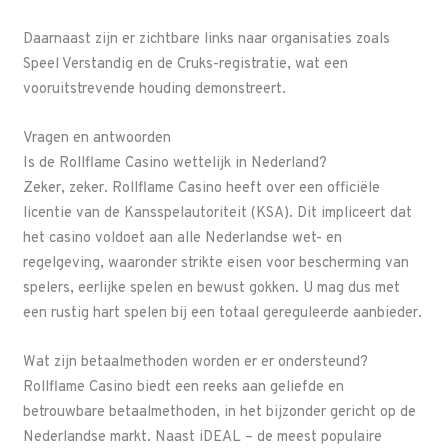
Daarnaast zijn er zichtbare links naar organisaties zoals
Speel Verstandig en de Cruks-registratie, wat een
vooruitstrevende houding demonstreert.
Vragen en antwoorden
Is de Rollflame Casino wettelijk in Nederland?
Zeker, zeker. Rollflame Casino heeft over een officiële
licentie van de Kansspelautoriteit (KSA). Dit impliceert dat
het casino voldoet aan alle Nederlandse wet- en
regelgeving, waaronder strikte eisen voor bescherming van
spelers, eerlijke spelen en bewust gokken. U mag dus met
een rustig hart spelen bij een totaal gereguleerde aanbieder.
Wat zijn betaalmethoden worden er er ondersteund?
Rollflame Casino biedt een reeks aan geliefde en
betrouwbare betaalmethoden, in het bijzonder gericht op de
Nederlandse markt. Naast iDEAL – de meest populaire