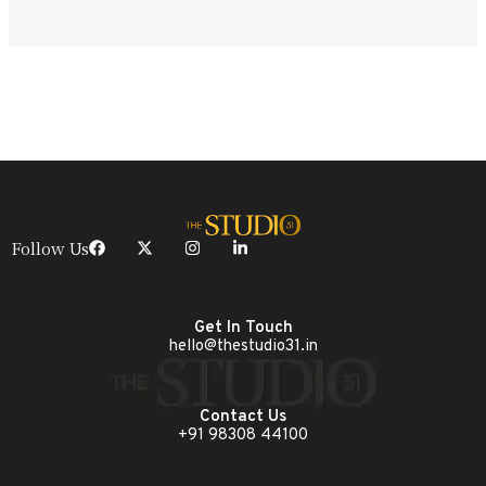
F
X
I
L
Follow Us
a
-
n
i
c
t
s
n
e
w
t
k
b
i
a
e
o
t
g
d
Get In Touch
o
t
r
i
hello@thestudio31.in
k
e
a
n
r
m
-
i
n
Contact Us
+91 98308 44100