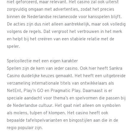
niet geforceerd, maar relevant. Het casino zal ook uiterst
zorgvuldig omgaan met advertenties, zodat het precies
binnen de Nederlandse reclamecode voor kansspelen blijft.
De acties zijn dus niet alleen aantrekkelijk, maar ook volledig
volgens de regels. Dat vergroot het vertrouwen in het merk
en helpt bij het creëren van een stabiele relatie met de
speler.
Spelcollectie met een eigen karakter
Spellen zijn de kern van ieder casino. Ook hier heeft Sankra
Casino duidelijke keuzes gemaakt. Het heeft een uitgebreide
verzameling internationale titels van ontwikkelaars als
NetEnt, Play’n GO en Pragmatic Play. Daarnaast is er
speciale aandacht voor thema’s en spelvormen die passen bij
de Nederlandse cultuur. Het gaat niet alleen om symbolen
als molens, tulpen of klompen. Het casino heeft ook
bepaalde tafelspelvarianten en bingostijlen aan die in de
regio populair zijn.