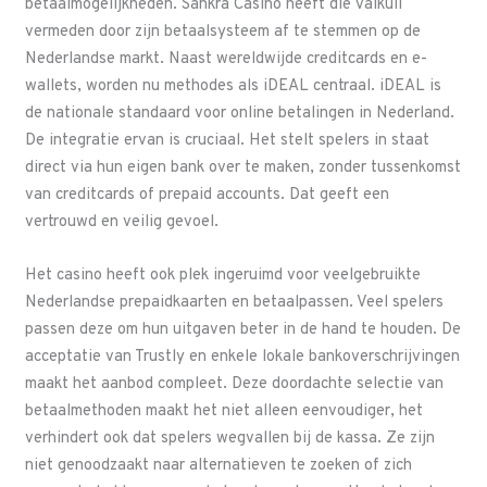
betaalmogelijkheden. Sankra Casino heeft die valkuil
vermeden door zijn betaalsysteem af te stemmen op de
Nederlandse markt. Naast wereldwijde creditcards en e-
wallets, worden nu methodes als iDEAL centraal. iDEAL is
de nationale standaard voor online betalingen in Nederland.
De integratie ervan is cruciaal. Het stelt spelers in staat
direct via hun eigen bank over te maken, zonder tussenkomst
van creditcards of prepaid accounts. Dat geeft een
vertrouwd en veilig gevoel.
Het casino heeft ook plek ingeruimd voor veelgebruikte
Nederlandse prepaidkaarten en betaalpassen. Veel spelers
passen deze om hun uitgaven beter in de hand te houden. De
acceptatie van Trustly en enkele lokale bankoverschrijvingen
maakt het aanbod compleet. Deze doordachte selectie van
betaalmethoden maakt het niet alleen eenvoudiger, het
verhindert ook dat spelers wegvallen bij de kassa. Ze zijn
niet genoodzaakt naar alternatieven te zoeken of zich