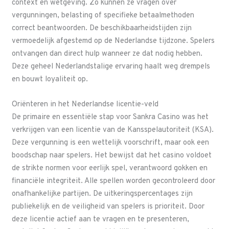
context en wetgeving. Zo kunnen ze vragen over
vergunningen, belasting of specifieke betaalmethoden
correct beantwoorden. De beschikbaarheidstijden zijn
vermoedelijk afgestemd op de Nederlandse tijdzone. Spelers
ontvangen dan direct hulp wanneer ze dat nodig hebben.
Deze geheel Nederlandstalige ervaring haalt weg drempels
en bouwt loyaliteit op.
Oriënteren in het Nederlandse licentie-veld
De primaire en essentiële stap voor Sankra Casino was het
verkrijgen van een licentie van de Kansspelautoriteit (KSA).
Deze vergunning is een wettelijk voorschrift, maar ook een
boodschap naar spelers. Het bewijst dat het casino voldoet
de strikte normen voor eerlijk spel, verantwoord gokken en
financiële integriteit. Alle spellen worden gecontroleerd door
onafhankelijke partijen. De uitkeringspercentages zijn
publiekelijk en de veiligheid van spelers is prioriteit. Door
deze licentie actief aan te vragen en te presenteren,