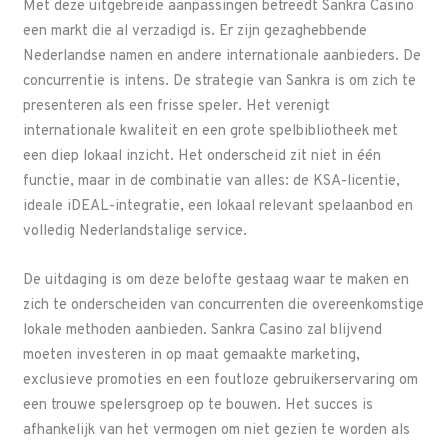
Met deze uitgebreide aanpassingen betreedt Sankra Casino
een markt die al verzadigd is. Er zijn gezaghebbende
Nederlandse namen en andere internationale aanbieders. De
concurrentie is intens. De strategie van Sankra is om zich te
presenteren als een frisse speler. Het verenigt
internationale kwaliteit en een grote spelbibliotheek met
een diep lokaal inzicht. Het onderscheid zit niet in één
functie, maar in de combinatie van alles: de KSA-licentie,
ideale iDEAL-integratie, een lokaal relevant spelaanbod en
volledig Nederlandstalige service.
De uitdaging is om deze belofte gestaag waar te maken en
zich te onderscheiden van concurrenten die overeenkomstige
lokale methoden aanbieden. Sankra Casino zal blijvend
moeten investeren in op maat gemaakte marketing,
exclusieve promoties en een foutloze gebruikerservaring om
een trouwe spelersgroep op te bouwen. Het succes is
afhankelijk van het vermogen om niet gezien te worden als