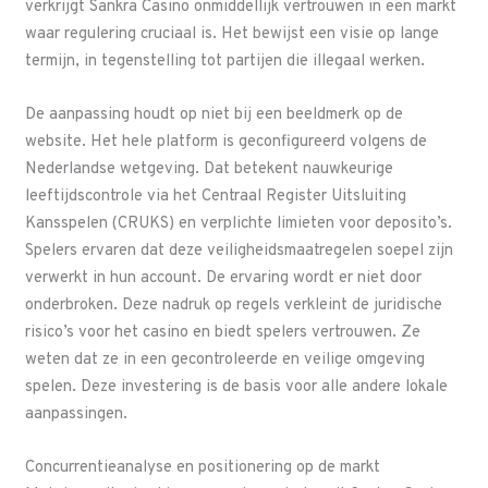
verkrijgt Sankra Casino onmiddellijk vertrouwen in een markt
waar regulering cruciaal is. Het bewijst een visie op lange
termijn, in tegenstelling tot partijen die illegaal werken.
De aanpassing houdt op niet bij een beeldmerk op de
website. Het hele platform is geconfigureerd volgens de
Nederlandse wetgeving. Dat betekent nauwkeurige
leeftijdscontrole via het Centraal Register Uitsluiting
Kansspelen (CRUKS) en verplichte limieten voor deposito’s.
Spelers ervaren dat deze veiligheidsmaatregelen soepel zijn
verwerkt in hun account. De ervaring wordt er niet door
onderbroken. Deze nadruk op regels verkleint de juridische
risico’s voor het casino en biedt spelers vertrouwen. Ze
weten dat ze in een gecontroleerde en veilige omgeving
spelen. Deze investering is de basis voor alle andere lokale
aanpassingen.
Concurrentieanalyse en positionering op de markt