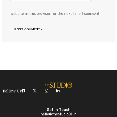
website in this browser for the next time I comment.
F
X
I
L
Follow Us
a
-
n
i
c
t
s
n
e
w
t
k
b
i
a
e
o
t
g
d
Get In Touch
o
t
r
i
hello@thestudio31.in