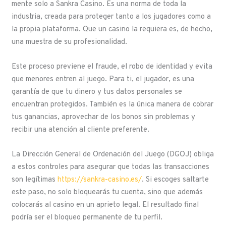
mente solo a Sankra Casino. Es una norma de toda la
industria, creada para proteger tanto a los jugadores como a
la propia plataforma. Que un casino la requiera es, de hecho,
una muestra de su profesionalidad.
Este proceso previene el fraude, el robo de identidad y evita
que menores entren al juego. Para ti, el jugador, es una
garantía de que tu dinero y tus datos personales se
encuentran protegidos. También es la única manera de cobrar
tus ganancias, aprovechar de los bonos sin problemas y
recibir una atención al cliente preferente.
La Dirección General de Ordenación del Juego (DGOJ) obliga
a estos controles para asegurar que todas las transacciones
son legítimas
https://sankra-casino.es/
. Si escoges saltarte
este paso, no solo bloquearás tu cuenta, sino que además
colocarás al casino en un aprieto legal. El resultado final
podría ser el bloqueo permanente de tu perfil.