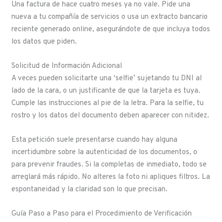
Una factura de hace cuatro meses ya no vale. Pide una
nueva a tu compañía de servicios o usa un extracto bancario
reciente generado online, asegurándote de que incluya todos
los datos que piden.
Solicitud de Información Adicional
A veces pueden solicitarte una ‘selfie’ sujetando tu DNI al
lado de la cara, o un justificante de que la tarjeta es tuya.
Cumple las instrucciones al pie de la letra. Para la selfie, tu
rostro y los datos del documento deben aparecer con nitidez.
Esta petición suele presentarse cuando hay alguna
incertidumbre sobre la autenticidad de los documentos, o
para prevenir fraudes. Si la completas de inmediato, todo se
arreglará más rápido. No alteres la foto ni apliques filtros. La
espontaneidad y la claridad son lo que precisan.
Guía Paso a Paso para el Procedimiento de Verificación