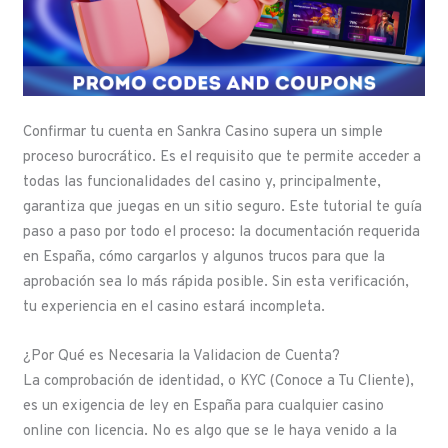
Confirmar tu cuenta en Sankra Casino supera un simple
proceso burocrático. Es el requisito que te permite acceder a
todas las funcionalidades del casino y, principalmente,
garantiza que juegas en un sitio seguro. Este tutorial te guía
paso a paso por todo el proceso: la documentación requerida
en España, cómo cargarlos y algunos trucos para que la
aprobación sea lo más rápida posible. Sin esta verificación,
tu experiencia en el casino estará incompleta.
¿Por Qué es Necesaria la Validacion de Cuenta?
La comprobación de identidad, o KYC (Conoce a Tu Cliente),
es un exigencia de ley en España para cualquier casino
online con licencia. No es algo que se le haya venido a la