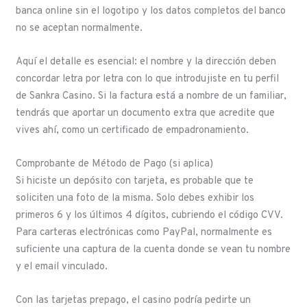
banca online sin el logotipo y los datos completos del banco
no se aceptan normalmente.
Aquí el detalle es esencial: el nombre y la dirección deben
concordar letra por letra con lo que introdujiste en tu perfil
de Sankra Casino. Si la factura está a nombre de un familiar,
tendrás que aportar un documento extra que acredite que
vives ahí, como un certificado de empadronamiento.
Comprobante de Método de Pago (si aplica)
Si hiciste un depósito con tarjeta, es probable que te
soliciten una foto de la misma. Solo debes exhibir los
primeros 6 y los últimos 4 dígitos, cubriendo el código CVV.
Para carteras electrónicas como PayPal, normalmente es
suficiente una captura de la cuenta donde se vean tu nombre
y el email vinculado.
Con las tarjetas prepago, el casino podría pedirte un