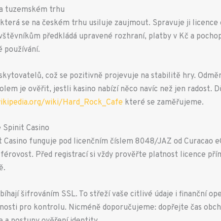
 na tuzemském trhu
, která se na českém trhu usiluje zaujmout. Spravuje ji licence
štěvníkům předkládá upravené rozhraní, platby v Kč a pochop
é používání.
ytovatelů, což se pozitivně projevuje na stabilitě hry. Odměn
lem je ověřit, jestli kasino nabízí něco navíc než jen radost. 
wikipedia.org/wiki/Hard_Rock_Cafe
které se zaměřujeme.
 Spinit Casino
it Casino funguje pod licenčním číslem 8048/JAZ od Curacao e
férovost. Před registrací si vždy prověřte platnost licence př
ě.
hají šifrováním SSL. To střeží vaše citlivé údaje i finanční op
nosti pro kontrolu. Nicméně doporučujeme: dopřejte čas obc
a postupy ověření identity.