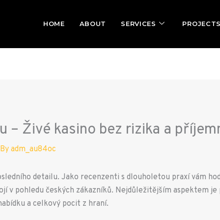
HOME
ABOUT
SERVICES
PROJECT
u – Živé kasino bez rizika a příjem
 By
adm_au84oc
sledního detailu. Jako recenzenti s dlouholetou praxí vám ho
tojí v pohledu českých zákazníků. Nejdůležitějším aspektem je 
abídku a celkový pocit z hraní.