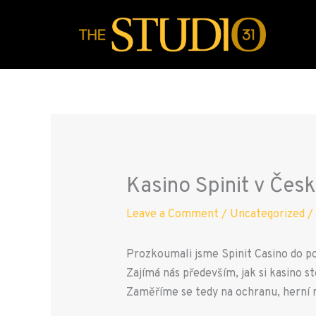
Skip
to
content
Kasino Spinit v Česk
Leave a Comment
/
Uncategorized
/
Prozkoumali jsme Spinit Casino do po
Zajímá nás především, jak si kasino s
Zaměříme se tedy na ochranu, herní n