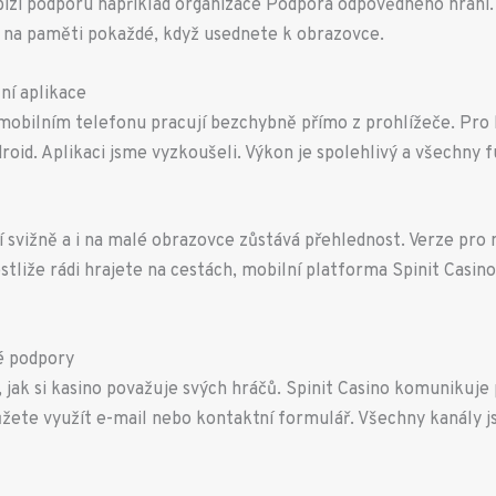
ízí podporu například organizace Podpora odpovědného hraní. 
o na paměti pokaždé, když usednete k obrazovce.
ní aplikace
 mobilním telefonu pracují bezchybně přímo z prohlížeče. Pro 
droid. Aplikaci jsme vyzkoušeli. Výkon je spolehlivý a všechny f
jí svižně a i na malé obrazovce zůstává přehlednost. Verze pro 
tliže rádi hrajete na cestách, mobilní platforma Spinit Casi
é podpory
jak si kasino považuje svých hráčů. Spinit Casino komunikuje p
žete využít e-mail nebo kontaktní formulář. Všechny kanály js