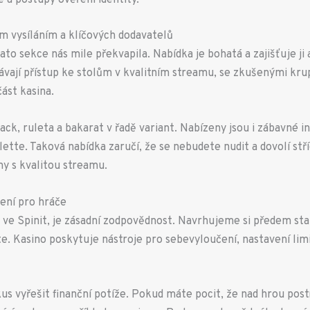
m vysíláním a klíčových dodavatelů
Tato sekce nás mile překvapila. Nabídka je bohatá a zajišťuje j
skávají přístup ke stolům v kvalitním streamu, se zkušenými kr
ást kasina.
jack, ruleta a bakarat v řadě variant. Nabízeny jsou i zábavné 
ette. Taková nabídka zaručí, že se nebudete nudit a dovolí stř
my s kvalitou streamu.
ení pro hráče
 i ve Spinit, je zásadní zodpovědnost. Navrhujeme si předem st
te. Kasino poskytuje nástroje pro sebevyloučení, nastavení li
kus vyřešit finanční potíže. Pokud máte pocit, že nad hrou pos