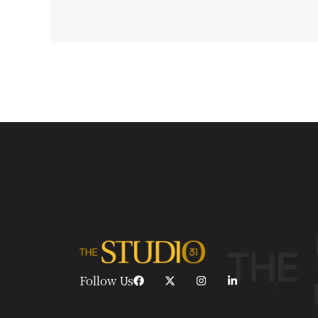
F
X
I
L
Follow Us
a
-
n
i
c
t
s
n
e
w
t
k