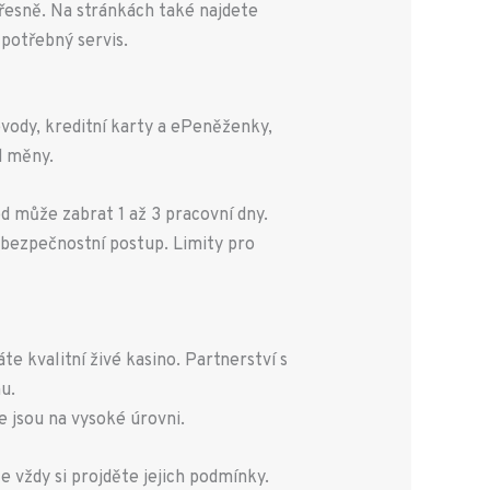
řesně. Na stránkách také najdete
 potřebný servis.
evody, kreditní karty a ePeněženky,
d měny.
d může zabrat 1 až 3 pracovní dny.
 bezpečnostní postup. Limity pro
e kvalitní živé kasino. Partnerství s
u.
e jsou na vysoké úrovni.
le vždy si projděte jejich podmínky.