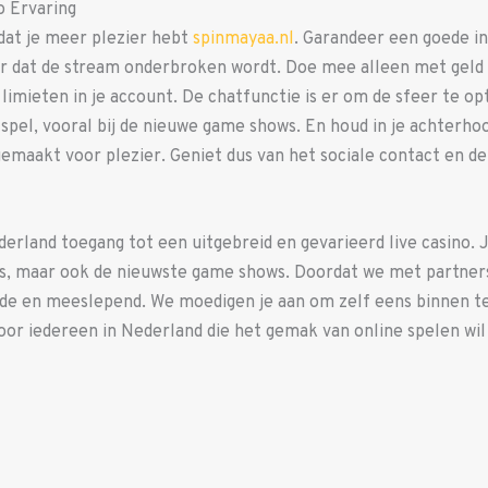
o Ervaring
dat je meer plezier hebt
spinmayaa.nl
. Garandeer een goede in
r dat de stream onderbroken wordt. Doe mee alleen met geld 
limieten in je account. De chatfunctie is er om de sfeer te op
 spel, vooral bij de nieuwe game shows. En houd in je achterho
gemaakt voor plezier. Geniet dus van het sociale contact en de
erland toegang tot een uitgebreid en gevarieerd live casino. J
s, maar ook de nieuwste game shows. Doordat we met partners
lide en meeslepend. We moedigen je aan om zelf eens binnen t
 voor iedereen in Nederland die het gemak van online spelen w