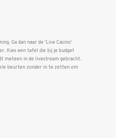
ing. Ga dan naar de ‘Live Casino’
. Kies een tafel die bij je budget
dt meteen in de livestream gebracht.
kele beurten zonder in te zetten om