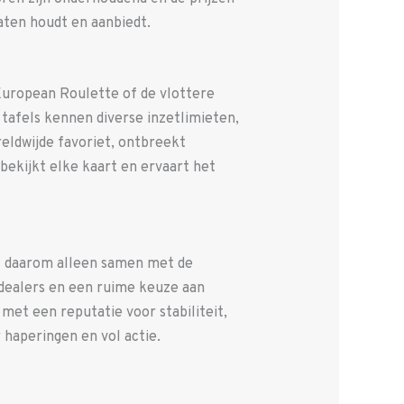
aten houdt en aanbiedt.
European Roulette of de vlottere
 tafels kennen diverse inzetlimieten,
reldwijde favoriet, ontbreekt
 bekijkt elke kaart en ervaart het
kt daarom alleen samen met de
 dealers en een ruime keuze aan
met een reputatie voor stabiliteit,
haperingen en vol actie.