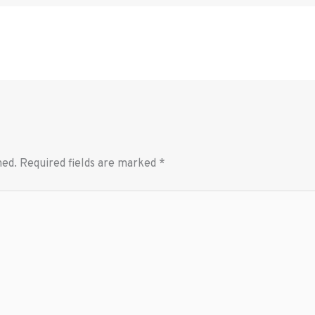
hed.
Required fields are marked
*