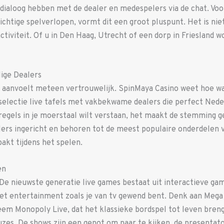
 dialoog hebben met de dealer en medespelers via de chat. Vo
ichtige spelverlopen, vormt dit een groot pluspunt. Het is n
iviteit. Of u in Den Haag, Utrecht of een dorp in Friesland wo
lige Dealers
, aanvoelt meteen vertrouwelijk. SpinMaya Casino weet hoe wa
electie live tafels met vakbekwame dealers die perfect Nede
regels in je moerstaal wilt verstaan, het maakt de stemming g
rs ingericht en behoren tot de meest populaire onderdelen van
akt tijdens het spelen.
en
 De nieuwste generatie live games bestaat uit interactieve ga
t entertainment zoals je van tv gewend bent. Denk aan Mega W
em Monopoly Live, dat het klassieke bordspel tot leven brengt
euzes. De shows zijn een genot om naar te kijken, de presentat