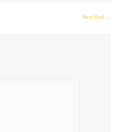
Next Post
→