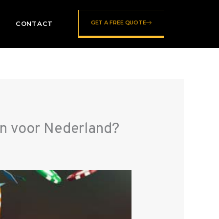
GET A FREE QUOTE
S
CONTACT
en voor Nederland?