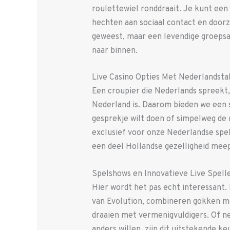
roulettewiel ronddraait. Je kunt een
hechten aan sociaal contact en doorz
geweest, maar een levendige groepsact
naar binnen.
Live Casino Opties Met Nederlandsta
Een croupier die Nederlands spreekt
Nederland is. Daarom bieden we een s
gesprekje wilt doen of simpelweg de 
exclusief voor onze Nederlandse spele
een deel Hollandse gezelligheid meep
Spelshows en Innovatieve Live Spell
Hier wordt het pas echt interessant.
van Evolution, combineren gokken me
draaien met vermenigvuldigers. Of ne
anders willen, zijn dit uitstekende k