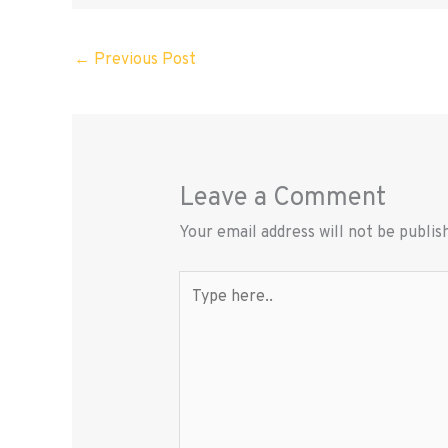
←
Previous Post
Leave a Comment
Your email address will not be publis
Type
here..