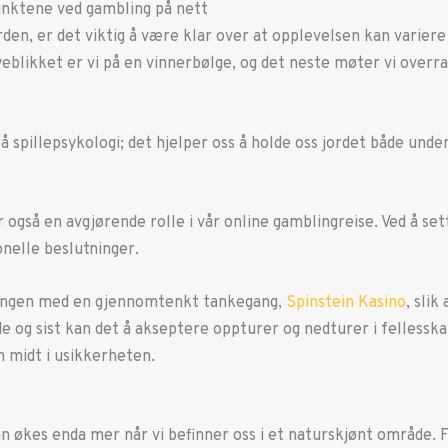
nktene ved gambling på nett
den, er det viktig å være klar over at opplevelsen kan varie
blikket er vi på en vinnerbølge, og det neste møter vi overras
tå spillepsykologi; det hjelper oss å holde oss jordet både und
er også en avgjørende rolle i vår online gamblingreise. Ved å se
onelle beslutninger.
ningen med en gjennomtenkt tankegang,
Spinstein Kasino
, slik
e og sist kan det å akseptere oppturer og nedturer i fellesska
n midt i usikkerheten.
n økes enda mer når vi befinner oss i et naturskjønt område. 