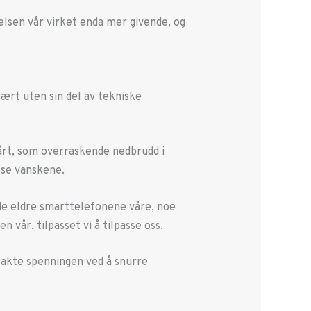
lsen vår virket enda mer givende, og
vært uten sin del av tekniske
vårt, som overraskende nedbrudd i
sse vanskene.
de eldre smarttelefonene våre, noe
n vår, tilpasset vi å tilpasse oss.
brakte spenningen ved å snurre