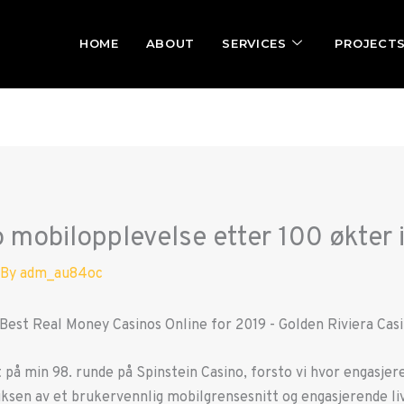
HOME
ABOUT
SERVICES
PROJECT
 mobilopplevelse etter 100 økter 
 By
adm_au84oc
t på min 98. runde på Spinstein Casino, forsto vi hvor engasj
iksen av et brukervennlig mobilgrensesnitt og engasjerende liv