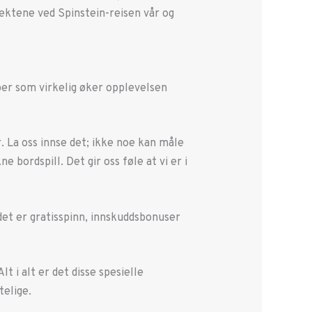
pektene ved Spinstein-reisen vår og
per som virkelig øker opplevelsen
. La oss innse det; ikke noe kan måle
bordspill. Det gir oss føle at vi er i
det er gratisspinn, innskuddsbonuser
 i alt er det disse spesielle
telige.