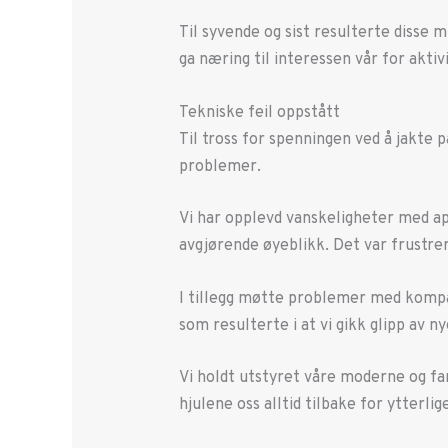
Til syvende og sist resulterte disse
ga næring til interessen vår for aktiv
Tekniske feil oppstått
Til tross for spenningen ved å jakte 
problemer.
Vi har opplevd vanskeligheter med ap
avgjørende øyeblikk. Det var frustre
I tillegg møtte problemer med kompa
som resulterte i at vi gikk glipp av ny
Vi holdt utstyret våre moderne og fan
hjulene oss alltid tilbake for ytterlig