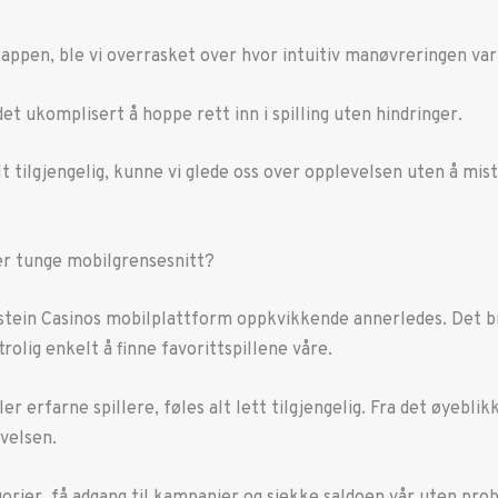
e
-appen, ble vi overrasket over hvor intuitiv manøvreringen var
 det ukomplisert å hoppe rett inn i spilling uten hindringer.
 tilgjengelig, kunne vi glede oss over opplevelsen uten å mist
er tunge mobilgrensesnitt?
stein Casinos mobilplattform oppkvikkende annerledes. Det br
rolig enkelt å finne favorittspillene våre.
er erfarne spillere, føles alt lett tilgjengelig. Fra det øyeblik
velsen.
gorier, få adgang til kampanjer og sjekke saldoen vår uten pro