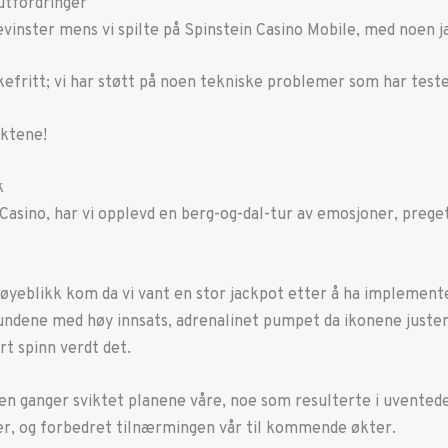
utfordringer
evinster mens vi spilte på Spinstein Casino Mobile, med noen j
rkefritt; vi har støtt på noen tekniske problemer som har test
nktene!
k
 Casino, har vi opplevd en berg-og-dal-tur av emosjoner, preg
øyeblikk kom da vi vant en stor jackpot etter å ha implement
 stundene med høy innsats, adrenalinet pumpet da ikonene juste
t spinn verdt det.
n ganger sviktet planene våre, noe som resulterte i uventede
r, og forbedret tilnærmingen vår til kommende økter.