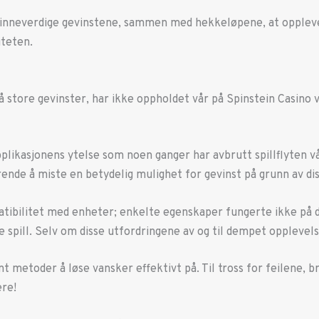
 minneverdige gevinstene, sammen med hekkeløpene, at oppleve
iteten.
på store gevinster, har ikke oppholdet vår på Spinstein Casino 
plikasjonens ytelse som noen ganger har avbrutt spillflyten 
rende å miste en betydelig mulighet for gevinst på grunn av di
tibilitet med enheter; enkelte egenskaper fungerte ikke på 
e spill. Selv om disse utfordringene av og til dempet opplevelse
t metoder å løse vansker effektivt på. Til tross for feilene, 
ere!