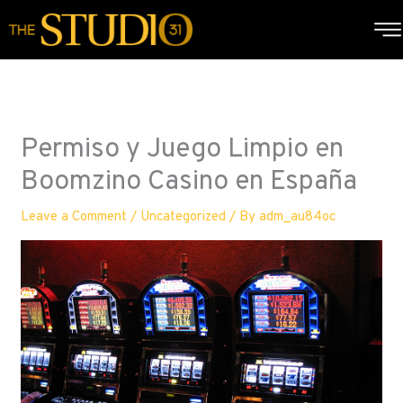
Skip
to
content
Permiso y Juego Limpio en
Boomzino Casino en España
Leave a Comment
/
Uncategorized
/ By
adm_au84oc