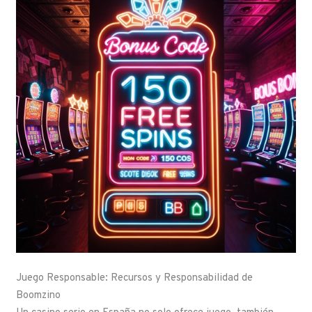
Juego Responsable: Recursos y Responsabilidad de
Boomzino