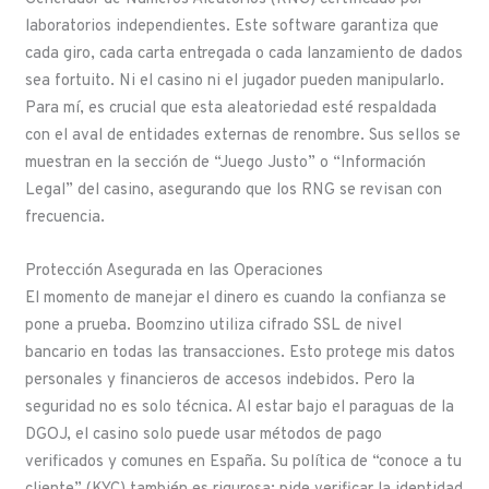
laboratorios independientes. Este software garantiza que
cada giro, cada carta entregada o cada lanzamiento de dados
sea fortuito. Ni el casino ni el jugador pueden manipularlo.
Para mí, es crucial que esta aleatoriedad esté respaldada
con el aval de entidades externas de renombre. Sus sellos se
muestran en la sección de “Juego Justo” o “Información
Legal” del casino, asegurando que los RNG se revisan con
frecuencia.
Protección Asegurada en las Operaciones
El momento de manejar el dinero es cuando la confianza se
pone a prueba. Boomzino utiliza cifrado SSL de nivel
bancario en todas las transacciones. Esto protege mis datos
personales y financieros de accesos indebidos. Pero la
seguridad no es solo técnica. Al estar bajo el paraguas de la
DGOJ, el casino solo puede usar métodos de pago
verificados y comunes en España. Su política de “conoce a tu