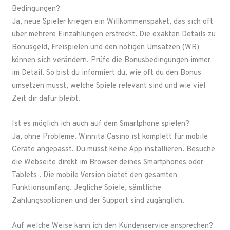
Bedingungen?
Ja, neue Spieler kriegen ein Willkommenspaket, das sich oft
über mehrere Einzahlungen erstreckt. Die exakten Details zu
Bonusgeld, Freispielen und den nötigen Umsätzen (WR)
können sich verändern. Prüfe die Bonusbedingungen immer
im Detail. So bist du informiert du, wie oft du den Bonus
umsetzen musst, welche Spiele relevant sind und wie viel
Zeit dir dafür bleibt.
Ist es möglich ich auch auf dem Smartphone spielen?
Ja, ohne Probleme. Winnita Casino ist komplett für mobile
Geräte angepasst. Du musst keine App installieren. Besuche
die Webseite direkt im Browser deines Smartphones oder
Tablets . Die mobile Version bietet den gesamten
Funktionsumfang. Jegliche Spiele, sämtliche
Zahlungsoptionen und der Support sind zugänglich.
Auf welche Weise kann ich den Kundenservice ansprechen?