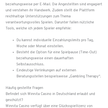
beziehungsweise per E-Mail. Die Angestellten sind engagiert
und verstehen ihr Handwerk. Zudem stellt die Plattform
reichhaltige Unterstützungen zum Thema
verantwortungsvolles Spielen. Darunter fallen nützliche
Tools, welche ich jedem Spieler empfehle:
Du kannst individuelle Einzahlungslimits pro Tag,
Woche oder Monat einstellen.
Besteht die Option für eine Spielpause (Time-Out)
beziehungsweise einen dauerhaften
Selbstausschluss.
Eindeutige Verlinkungen auf externen
Beratungsstellen beispielsweise „Gambling Therapy“.
Häufig gestellte Fragen
Befindet sich Winnita Casino in Deutschland erlaubt und
geschützt?
Winnita Casino verfügt über eine Glücksspiellizenz von