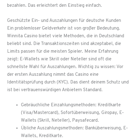
bezahlen. Das erleichtert den Einstieg einfach.
Geschützte Ein- und Auszahlungen für deutsche Kunden
Ein problemloser Geldverkehr ist von großer Bedeutung.
Winnita Casino bietet viele Methoden, die in Deutschland
beliebt sind. Die Transaktionszeiten sind akzeptabel, die
Limits passen für die meisten Spieler. Meine Erfahrung
zeigt: E-Wallets wie Skrill oder Neteller sind oft die
schnellste Wahl für Auszahlungen. Wichtig zu wissen: Vor
der ersten Auszahlung nimmt das Casino eine
Identitätsprüfung durch (KYC). Das dient deinem Schutz und
ist bei vertrauenswürdigen Anbietern Standard.
Gebräuchliche Einzahlungsmethoden: Kreditkarte
(Visa/Mastercard), Sofortüberweisung, Giropay, E-
Wallets (Skrill, Neteller), Paysafecard.
Übliche Auszahlungsmethoden: Banküberweisung, E-
Wallets, Kreditkarte.