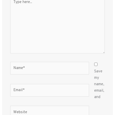
here..
Name*
Save
my
name,
Email*
email,
and
Website