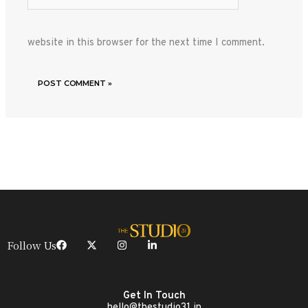
website in this browser for the next time I comment.
F
X
I
L
Follow Us
a
-
n
i
c
t
s
n
e
w
t
k
b
i
a
e
o
t
g
d
Get In Touch
o
t
r
i
hello@thestudio31.in