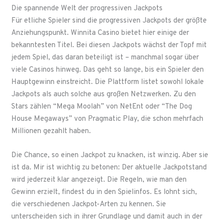
Die spannende Welt der progressiven Jackpots
Für etliche Spieler sind die progressiven Jackpots der größte
Anziehungspunkt. Winnita Casino bietet hier einige der
bekanntesten Titel. Bei diesen Jackpots wächst der Topf mit
jedem Spiel, das daran beteiligt ist – manchmal sogar über
viele Casinos hinweg. Das geht so lange, bis ein Spieler den
Hauptgewinn einstreicht. Die Plattform listet sowohl lokale
Jackpots als auch solche aus großen Netzwerken. Zu den
Stars zählen “Mega Moolah” von NetEnt oder “The Dog
House Megaways” von Pragmatic Play, die schon mehrfach
Millionen gezahlt haben.
Die Chance, so einen Jackpot zu knacken, ist winzig. Aber sie
ist da. Mir ist wichtig zu betonen: Der aktuelle Jackpotstand
wird jederzeit klar angezeigt. Die Regeln, wie man den
Gewinn erzielt, findest du in den Spielinfos. Es lohnt sich,
die verschiedenen Jackpot-Arten zu kennen. Sie
unterscheiden sich in ihrer Grundlage und damit auch in der