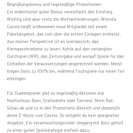
Begrüßungsbonus und regelmäßige Promotionen
Ein ordentlicher guter Bonus vereinfacht den Einstieg.
Wichtig sind aber stets die Wettanforderungen. Winnita
Casino heißt willkommen neue Mitglieder mit einem
Paketangebot, das sich über die ersten Einlagen erstreckt.
Aus meiner Perspektive ist es unerlässlich, das
Kleingeschriebene zu lesen. Achte auf den verlangten
Durchspiel (WR), das Zeitvorgabe und worauf Spiele für das
Einhalten der Voraussetzungen angerechnet werden. Meist
tragen Slots zu 100% bei, während Tischspiele nur einen Teil
erbringen.
Für Stammspieler gibt es regelmäßig Aktionen wie
Nachschuss-Boni, Gratisdrehs oder Turniere. Mein Rat:
Schau ab und zu in den Promotions-Bereich und überprüfe
deine E-Mails vom Casino. So entgeht du kein geeignetes
Angebot. Ein verantwortungsvoller Umgang mit Boni gehört
zu einer guten Spielstrategie einfach dazu.