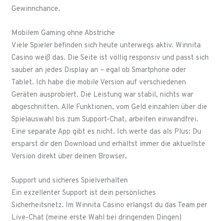
Gewinnchance.
Mobilem Gaming ohne Abstriche
Viele Spieler befinden sich heute unterwegs aktiv. Winnita
Casino weiß das. Die Seite ist völlig responsiv und passt sich
sauber an jedes Display an – egal ob Smartphone oder
Tablet. Ich habe die mobile Version auf verschiedenen
Geräten ausprobiert. Die Leistung war stabil, nichts war
abgeschnitten. Alle Funktionen, vom Geld einzahlen über die
Spielauswahl bis zum Support-Chat, arbeiten einwandfrei.
Eine separate App gibt es nicht. Ich werte das als Plus: Du
ersparst dir den Download und erhältst immer die aktuellste
Version direkt über deinen Browser.
Support und sicheres Spielverhalten
Ein exzellenter Support ist dein persönliches
Sicherheitsnetz. Im Winnita Casino erlangst du das Team per
Live-Chat (meine erste Wahl bei dringenden Dingen)