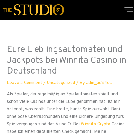
Skip
to
content
Eure Lieblingsautomaten und
Jackpots bei Winnita Casino in
Deutschland
Leave a Comment
/
Uncategorized
/ By
adm_au84oc
Als Spieler, der regelmäßig an Spielautomaten spielt und
schon viele Casinos unter die Lupe genommen hat, ist mir
bekannt, was zählt. Eine breite, bunte Spielauswahl, Boni
ohne böse Überraschungen und eine sichere Umgebung fürs
Spielvergnügen sind das A und O. Bei
Winnita Crypto
Casino
habe ich einen detaillierten Check gemacht. Meine