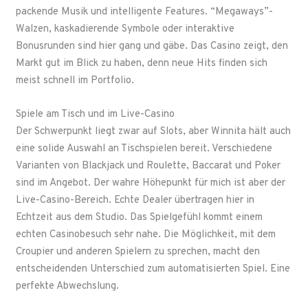
packende Musik und intelligente Features. “Megaways”-
Walzen, kaskadierende Symbole oder interaktive
Bonusrunden sind hier gang und gäbe. Das Casino zeigt, den
Markt gut im Blick zu haben, denn neue Hits finden sich
meist schnell im Portfolio.
Spiele am Tisch und im Live-Casino
Der Schwerpunkt liegt zwar auf Slots, aber Winnita hält auch
eine solide Auswahl an Tischspielen bereit. Verschiedene
Varianten von Blackjack und Roulette, Baccarat und Poker
sind im Angebot. Der wahre Höhepunkt für mich ist aber der
Live-Casino-Bereich. Echte Dealer übertragen hier in
Echtzeit aus dem Studio. Das Spielgefühl kommt einem
echten Casinobesuch sehr nahe. Die Möglichkeit, mit dem
Croupier und anderen Spielern zu sprechen, macht den
entscheidenden Unterschied zum automatisierten Spiel. Eine
perfekte Abwechslung.