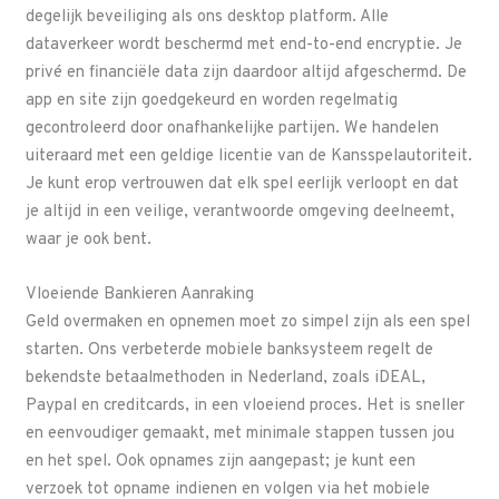
degelijk beveiliging als ons desktop platform. Alle
dataverkeer wordt beschermd met end-to-end encryptie. Je
privé en financiële data zijn daardoor altijd afgeschermd. De
app en site zijn goedgekeurd en worden regelmatig
gecontroleerd door onafhankelijke partijen. We handelen
uiteraard met een geldige licentie van de Kansspelautoriteit.
Je kunt erop vertrouwen dat elk spel eerlijk verloopt en dat
je altijd in een veilige, verantwoorde omgeving deelneemt,
waar je ook bent.
Vloeiende Bankieren Aanraking
Geld overmaken en opnemen moet zo simpel zijn als een spel
starten. Ons verbeterde mobiele banksysteem regelt de
bekendste betaalmethoden in Nederland, zoals iDEAL,
Paypal en creditcards, in een vloeiend proces. Het is sneller
en eenvoudiger gemaakt, met minimale stappen tussen jou
en het spel. Ook opnames zijn aangepast; je kunt een
verzoek tot opname indienen en volgen via het mobiele