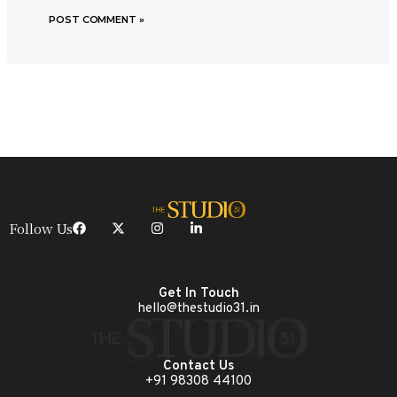
F
X
I
L
Follow Us
a
-
n
i
c
t
s
n
e
w
t
k
b
i
a
e
o
t
g
d
Get In Touch
o
t
r
i
hello@thestudio31.in
k
e
a
n
r
m
-
i
n
Contact Us
+91 98308 44100