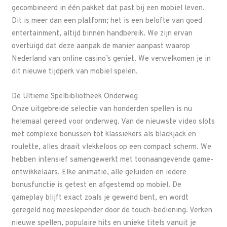
gecombineerd in één pakket dat past bij een mobiel leven.
Dit is meer dan een platform; het is een belofte van goed
entertainment, altijd binnen handbereik. We zijn ervan
overtuigd dat deze aanpak de manier aanpast waarop
Nederland van online casino’s geniet. We verwelkomen je in
dit nieuwe tijdperk van mobiel spelen.
De Ultieme Spelbibliotheek Onderweg
Onze uitgebreide selectie van honderden spellen is nu
helemaal gereed voor onderweg. Van de nieuwste video slots
met complexe bonussen tot klassiekers als blackjack en
roulette, alles draait vlekkeloos op een compact scherm. We
hebben intensief samengewerkt met toonaangevende game-
ontwikkelaars. Elke animatie, alle geluiden en iedere
bonusfunctie is getest en afgestemd op mobiel. De
gameplay blijft exact zoals je gewend bent, en wordt
geregeld nog meeslepender door de touch-bediening. Verken
nieuwe spellen, populaire hits en unieke titels vanuit je