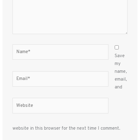
Name*
Save
my
name,
Email*
email,
and
Website
website in this browser for the next time I comment.