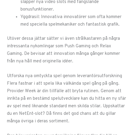
släpper nya video slots med fängslande
bonusfunktioner.
Yggdrasil: Innovativa innovatörer som ofta kommer
med speciella spelmekaniker och fantastisk grafik.
Utöver dessa jättar sätter vi även strålkastaren på några
intressanta nykomlingar som Push Gaming och Relax
Gaming. De bevisar att innovation många gånger kommer
från nya håll med originella idéer.
Utforska nya omtyckta spel genom leverantörsutforskning
Flera fastnar i att spela lika välkända spel gång på gång.
Provider Week är din tillfälle att bryta rutinen. Genom att
inrikta på en bestämd spelutvecklare kan du hitta en ny sfär
av spel med liknande standard men skilda stilar. Uppskattar
du en NetEnt-slot? Då finns det god chans att du gillar
många övriga i deras sortiment.