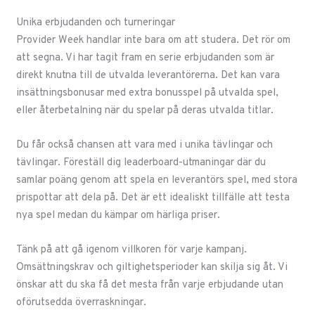
Unika erbjudanden och turneringar
Provider Week handlar inte bara om att studera. Det rör om
att segna. Vi har tagit fram en serie erbjudanden som är
direkt knutna till de utvalda leverantörerna. Det kan vara
insättningsbonusar med extra bonusspel på utvalda spel,
eller återbetalning när du spelar på deras utvalda titlar.
Du får också chansen att vara med i unika tävlingar och
tävlingar. Föreställ dig leaderboard-utmaningar där du
samlar poäng genom att spela en leverantörs spel, med stora
prispottar att dela på. Det är ett idealiskt tillfälle att testa
nya spel medan du kämpar om härliga priser.
Tänk på att gå igenom villkoren för varje kampanj.
Omsättningskrav och giltighetsperioder kan skilja sig åt. Vi
önskar att du ska få det mesta från varje erbjudande utan
oförutsedda överraskningar.