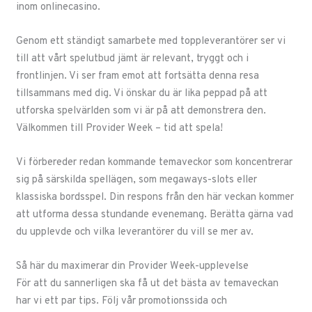
inom onlinecasino.
Genom ett ständigt samarbete med toppleverantörer ser vi
till att vårt spelutbud jämt är relevant, tryggt och i
frontlinjen. Vi ser fram emot att fortsätta denna resa
tillsammans med dig. Vi önskar du är lika peppad på att
utforska spelvärlden som vi är på att demonstrera den.
Välkommen till Provider Week – tid att spela!
Vi förbereder redan kommande temaveckor som koncentrerar
sig på särskilda spellägen, som megaways-slots eller
klassiska bordsspel. Din respons från den här veckan kommer
att utforma dessa stundande evenemang. Berätta gärna vad
du upplevde och vilka leverantörer du vill se mer av.
Så här du maximerar din Provider Week-upplevelse
För att du sannerligen ska få ut det bästa av temaveckan
har vi ett par tips. Följ vår promotionssida och