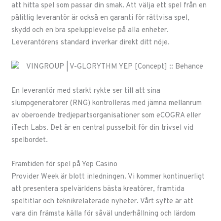
att hitta spel som passar din smak. Att välja ett spel från en
pålitlig leverantör är också en garanti för rättvisa spel,
skydd och en bra spelupplevelse på alla enheter.
Leverantörens standard inverkar direkt ditt nöje.
En leverantör med starkt rykte ser till att sina
slumpgeneratorer (RNG) kontrolleras med jämna mellanrum
av oberoende tredjepartsorganisationer som eCOGRA eller
iTech Labs. Det är en central pusselbit för din trivsel vid
spelbordet.
Framtiden för spel på Yep Casino
Provider Week är blott inledningen. Vi kommer kontinuerligt
att presentera spelvärldens bästa kreatörer, framtida
speltitlar och teknikrelaterade nyheter. Vårt syfte är att
vara din främsta källa för såväl underhållning och lärdom