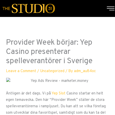
Skip
to
content
Provider Week börjar: Yep
Casino presenterar
spelleverantörer i Sverige
Leave a Comment
/
Uncategorized
/ By
adm_au84oc
Äntligen är det dags. Vi på
Yep Slot
Casino startar en helt
egen temavecka. Den här “Provider Week” ställer de stora
spelleverantörerna i rampljuset. Du kan att se vilka företag
som utvecklar dina favoritspel, samtidigt som du kan ta del