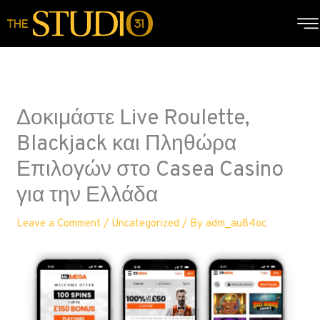
Skip
to
content
Δοκιμάστε Live Roulette,
Blackjack και Πληθώρα
Επιλογών στο Casea Casino
για την Ελλάδα
Leave a Comment
/
Uncategorized
/ By
adm_au84oc