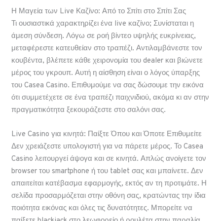
Η Μαγεία των Live Καζίνο: Από το Σπίτι στο Σπίτι Σας
Τι ουσιαστικά χαρακτηρίζει ένα live καζίνο; Συνίσταται η
άμεση σύνδεση. Λόγω σε ροή βίντεο υψηλής ευκρίνειας,
μεταφέρεστε κατευθείαν στο τραπέζι. Αντιλαμβάνεστε τον
κουβέντα, βλέπετε κάθε χειρονομία του dealer και βιώνετε
μέρος του γκρουπ. Αυτή η αίσθηση είναι ο λόγος ύπαρξης
του Casea Casino. Επιθυμούμε να σας δώσουμε την εικόνα
ότι συμμετέχετε σε ένα τραπέζι παιχνιδιού, ακόμα κι αν στην
πραγματικότητα ξεκουράζεστε στο σαλόνι σας.
Live Casino για κινητά: Παίξτε Όπου και Όποτε Επιθυμείτε
Δεν χρειάζεστε υπολογιστή για να πάρετε μέρος. Το Casea
Casino λειτουργεί άψογα και σε κινητά. Απλώς ανοίγετε τον
browser του smartphone ή του tablet σας και μπαίνετε. Δεν
απαιτείται κατέβασμα εφαρμογής, εκτός αν τη προτιμάτε. Η
σελίδα προσαρμόζεται στην οθόνη σας, κρατώντας την ίδια
ποιότητα εικόνας και όλες τις δυνατότητες. Μπορείτε να
παίξετε blackjack στο λεωφορείο ή ρουλέτα στην παραλία.