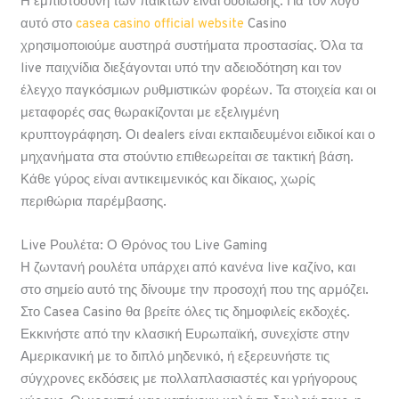
Η εμπιστοσύνη των παικτών είναι ουσιώδης. Για τον λόγο
αυτό στο
casea casino official website
Casino
χρησιμοποιούμε αυστηρά συστήματα προστασίας. Όλα τα
live παιχνίδια διεξάγονται υπό την αδειοδότηση και τον
έλεγχο παγκόσμιων ρυθμιστικών φορέων. Τα στοιχεία και οι
μεταφορές σας θωρακίζονται με εξελιγμένη
κρυπτογράφηση. Οι dealers είναι εκπαιδευμένοι ειδικοί και ο
μηχανήματα στα στούντιο επιθεωρείται σε τακτική βάση.
Κάθε γύρος είναι αντικειμενικός και δίκαιος, χωρίς
περιθώρια παρέμβασης.
Live Ρουλέτα: Ο Θρόνος του Live Gaming
Η ζωντανή ρουλέτα υπάρχει από κανένα live καζίνο, και
στο σημείο αυτό της δίνουμε την προσοχή που της αρμόζει.
Στο Casea Casino θα βρείτε όλες τις δημοφιλείς εκδοχές.
Εκκινήστε από την κλασική Ευρωπαϊκή, συνεχίστε στην
Αμερικανική με το διπλό μηδενικό, ή εξερευνήστε τις
σύγχρονες εκδόσεις με πολλαπλασιαστές και γρήγορους