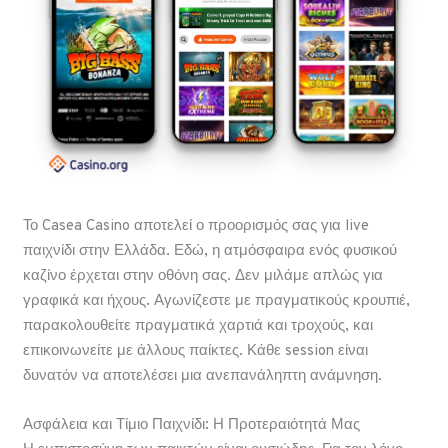
Το Casea Casino αποτελεί ο προορισμός σας για live
παιχνίδι στην Ελλάδα. Εδώ, η ατμόσφαιρα ενός φυσικού
καζίνο έρχεται στην οθόνη σας. Δεν μιλάμε απλώς για
γραφικά και ήχους. Αγωνίζεστε με πραγματικούς κρουπιέ,
παρακολουθείτε πραγματικά χαρτιά και τροχούς, και
επικοινωνείτε με άλλους παίκτες. Κάθε session είναι
δυνατόν να αποτελέσει μια ανεπανάληπτη ανάμνηση.
Ασφάλεια και Τίμιο Παιχνίδι: Η Προτεραιότητά Μας