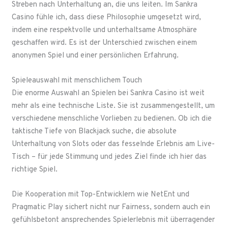
Streben nach Unterhaltung an, die uns leiten. Im Sankra
Casino fühle ich, dass diese Philosophie umgesetzt wird,
indem eine respektvolle und unterhaltsame Atmosphäre
geschaffen wird. Es ist der Unterschied zwischen einem
anonymen Spiel und einer persönlichen Erfahrung.
Spieleauswahl mit menschlichem Touch
Die enorme Auswahl an Spielen bei Sankra Casino ist weit
mehr als eine technische Liste. Sie ist zusammengestellt, um
verschiedene menschliche Vorlieben zu bedienen. Ob ich die
taktische Tiefe von Blackjack suche, die absolute
Unterhaltung von Slots oder das fesselnde Erlebnis am Live-
Tisch – für jede Stimmung und jedes Ziel finde ich hier das
richtige Spiel.
Die Kooperation mit Top-Entwicklern wie NetEnt und
Pragmatic Play sichert nicht nur Fairness, sondern auch ein
gefühlsbetont ansprechendes Spielerlebnis mit überragender