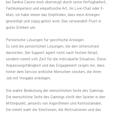
bei Sankra Casino mich überzeugt durch seine Verfügbarkeit,
Fachkompetenz und empathische Art. Im Live-Chat oder E-
Mail, ich habe immer das Empfinden, dass mein Anliegen
gewürdigt und zügig gelöst wird. Das verwandelt Frust in
gutes Erleben um.
Persönliche Lösungen für spezifische Anliegen
Es sind die persönlichen Lösungen, die den Unterschied
darstellen. Der Support agiert nicht nach festem Skript,
sondern nimmt sich Zeit für die individuelle Situation. Diese
Anpassungsfähigkeit und das Engagement zeigen mir, dass
hinter dem Service wirkliche Menschen stecken, die ihren
Job mit Hingabe erledigen.
Die wahre Bedeutung der menschlichen Seite des Gamings
Die menschliche Seite des Gamings stellt den Spieler in den
Mittelpunkt, jenseits von Algorithmen und Kontoständen.
Sie nimmt wahr die Emotionen, die Motivationen und das