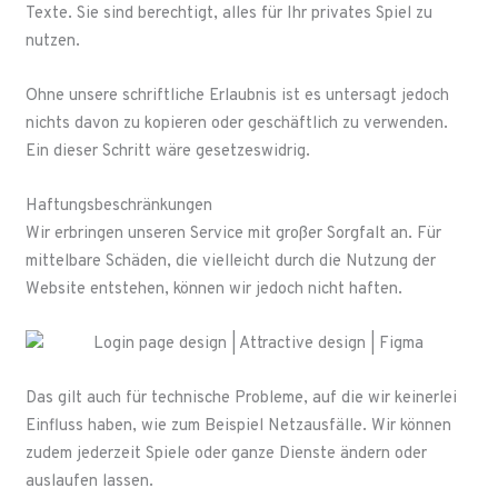
Texte. Sie sind berechtigt, alles für Ihr privates Spiel zu
nutzen.
Ohne unsere schriftliche Erlaubnis ist es untersagt jedoch
nichts davon zu kopieren oder geschäftlich zu verwenden.
Ein dieser Schritt wäre gesetzeswidrig.
Haftungsbeschränkungen
Wir erbringen unseren Service mit großer Sorgfalt an. Für
mittelbare Schäden, die vielleicht durch die Nutzung der
Website entstehen, können wir jedoch nicht haften.
Das gilt auch für technische Probleme, auf die wir keinerlei
Einfluss haben, wie zum Beispiel Netzausfälle. Wir können
zudem jederzeit Spiele oder ganze Dienste ändern oder
auslaufen lassen.