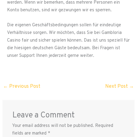
werden. Wenn wir bemerken, dass mehrere Personen ein
Konto benutzen, sind wir gezwungen wir es sperren.
Die eigenen Geschäftsbedingungen sollen für eindeutige
Verhältnisse sorgen. Wir möchten, dass Sie bei Gambloria
Casino fair und sicher spielen können. Das ist uns speziell für
die hiesigen deutschen Gäste bedeutsam. Bei Fragen ist
unser Support Ihnen jederzeit gerne weiter.
←
Previous Post
Next Post
→
Leave a Comment
Your email address will not be published.
Required
fields are marked
*