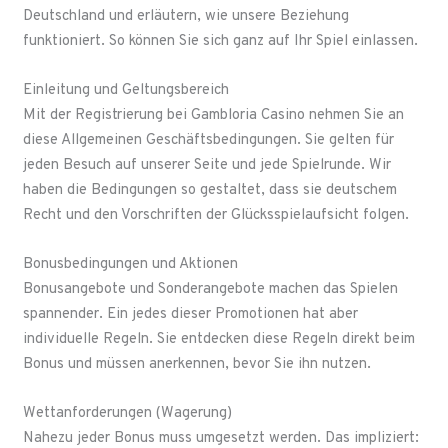
Deutschland und erläutern, wie unsere Beziehung
funktioniert. So können Sie sich ganz auf Ihr Spiel einlassen.
Einleitung und Geltungsbereich
Mit der Registrierung bei Gambloria Casino nehmen Sie an
diese Allgemeinen Geschäftsbedingungen. Sie gelten für
jeden Besuch auf unserer Seite und jede Spielrunde. Wir
haben die Bedingungen so gestaltet, dass sie deutschem
Recht und den Vorschriften der Glücksspielaufsicht folgen.
Bonusbedingungen und Aktionen
Bonusangebote und Sonderangebote machen das Spielen
spannender. Ein jedes dieser Promotionen hat aber
individuelle Regeln. Sie entdecken diese Regeln direkt beim
Bonus und müssen anerkennen, bevor Sie ihn nutzen.
Wettanforderungen (Wagerung)
Nahezu jeder Bonus muss umgesetzt werden. Das impliziert: