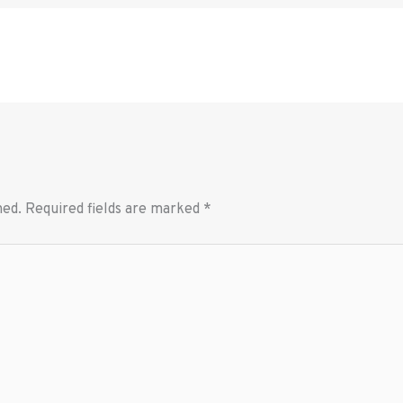
hed.
Required fields are marked
*