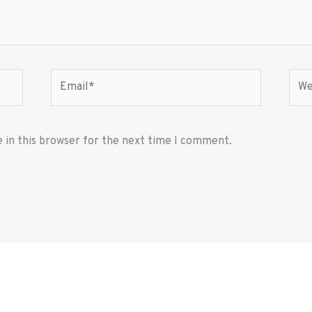
Email*
Webs
 in this browser for the next time I comment.