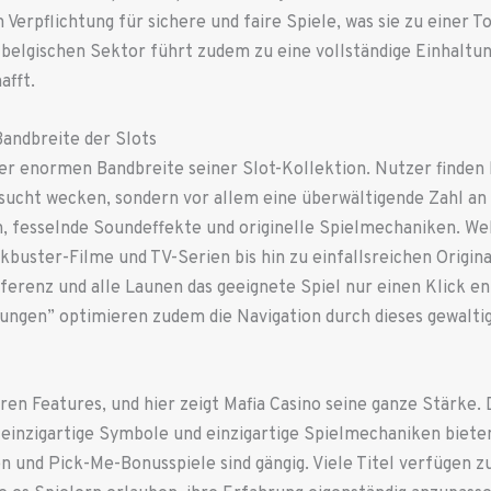
Verpflichtung für sichere und faire Spiele, was sie zu einer 
 belgischen Sektor führt zudem zu eine vollständige Einhaltu
afft.
Bandbreite der Slots
 der enormen Bandbreite seiner Slot-Kollektion. Nutzer finden
nsucht wecken, sondern vor allem eine überwältigende Zahl an
, fesselnde Soundeffekte und originelle Spielmechaniken. We
uster-Filme und TV-Serien bis hin zu einfallsreichen Origina
räferenz und alle Launen das geeignete Spiel nur einen Klick e
ungen” optimieren zudem die Navigation durch dieses gewalti
hren Features, und hier zeigt Mafia Casino seine ganze Stärke.
 einzigartige Symbole und einzigartige Spielmechaniken bieten.
 und Pick-Me-Bonusspiele sind gängig. Viele Titel verfügen