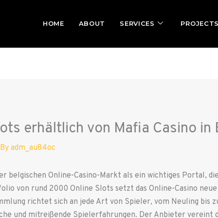
HOME
ABOUT
SERVICES
PROJECT
ts erhältlich von Mafia Casino in 
 By
adm_au84oc
 der belgischen Online-Casino-Markt als ein wichtiges Portal, 
folio von rund 2000 Online Slots setzt das Online-Casino neue
mlung richtet sich an jede Art von Spieler, vom Neuling bis z
iche und mitreißende Spielerfahrungen. Der Anbieter vereint