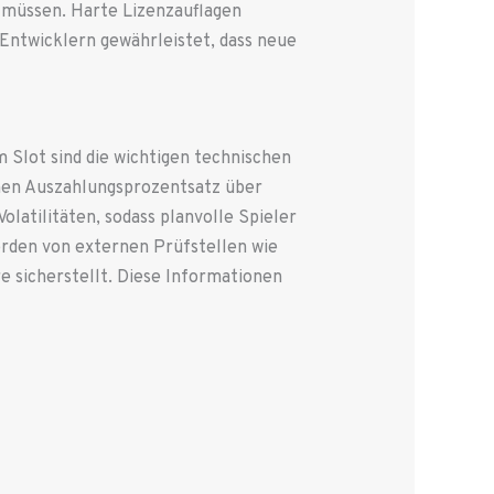
 müssen. Harte Lizenzauflagen
Entwicklern gewährleistet, dass neue
 Slot sind die wichtigen technischen
chen Auszahlungsprozentsatz über
latilitäten, sodass planvolle Spieler
erden von externen Prüfstellen wie
e sicherstellt. Diese Informationen