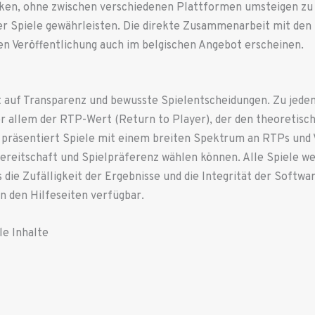
cken, ohne zwischen verschiedenen Plattformen umsteigen zu
er Spiele gewährleisten. Die direkte Zusammenarbeit mit den 
alen Veröffentlichung auch im belgischen Angebot erscheinen.
 auf Transparenz und bewusste Spielentscheidungen. Zu jedem
or allem der RTP-Wert (Return to Player), der den theoretis
 präsentiert Spiele mit einem breiten Spektrum an RTPs und Vo
bereitschaft und Spielpräferenz wählen können. Alle Spiele w
die Zufälligkeit der Ergebnisse und die Integrität der Softwar
n den Hilfeseiten verfügbar.
e Inhalte