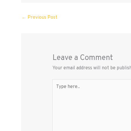
←
Previous Post
Leave a Comment
Your email address will not be publis
Type
here..