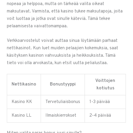
nopeaa ja helppoa, mutta on tärkeää valita oikeat
maksutavat. Varmista, että kasino tukee maksutapoja, joita
voit luottaa ja jotka ovat sinulle käteviä. Tämä tekee
pelaamisesta vaivattomampaa.
Verkkoarvostelut voivat auttaa sinua löytämään parhaat
nettikasinot. Kun luet muiden pelaajien kokemuksia, saat
käsityksen kasinon vahvuuksista ja heikkouksista. Tämä
tieto voi olla arvokasta, kun etsit uutta pelialustaa.
Voittojen
Nettikasino
Bonustyyppi
kotiutus
Kasino KK
Tervetuliaisbonus
1-3 päivää
Kasino LL
Ilmaiskierrokset
2-4 päivää