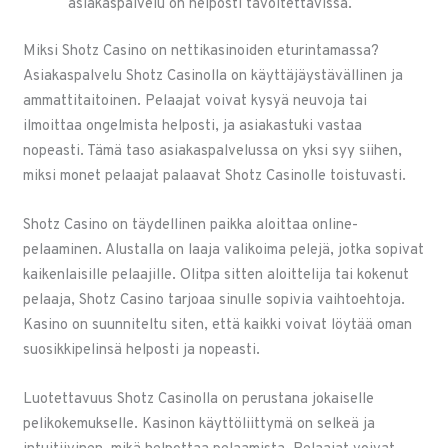
asiakaspalvelu on helposti tavoitettavissa.
Miksi Shotz Casino on nettikasinoiden eturintamassa?
Asiakaspalvelu Shotz Casinolla on käyttäjäystävällinen ja
ammattitaitoinen. Pelaajat voivat kysyä neuvoja tai
ilmoittaa ongelmista helposti, ja asiakastuki vastaa
nopeasti. Tämä taso asiakaspalvelussa on yksi syy siihen,
miksi monet pelaajat palaavat Shotz Casinolle toistuvasti.
Shotz Casino on täydellinen paikka aloittaa online-
pelaaminen. Alustalla on laaja valikoima pelejä, jotka sopivat
kaikenlaisille pelaajille. Olitpa sitten aloittelija tai kokenut
pelaaja, Shotz Casino tarjoaa sinulle sopivia vaihtoehtoja.
Kasino on suunniteltu siten, että kaikki voivat löytää oman
suosikkipelinsä helposti ja nopeasti.
Luotettavuus Shotz Casinolla on perustana jokaiselle
pelikokemukselle. Kasinon käyttöliittymä on selkeä ja