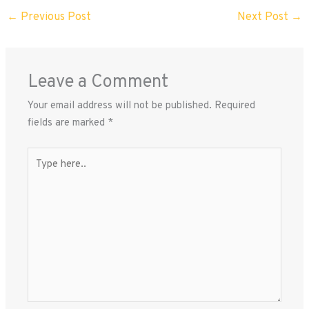
←
Previous Post
Next Post
→
Leave a Comment
Your email address will not be published.
Required
fields are marked
*
Type
here..