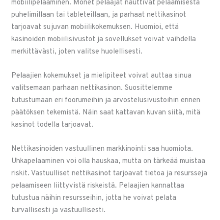
mobiilipelaaminen. Monet pelaajat nauttivat pelaamisesta
puhelimillaan tai tableteillaan, ja parhaat nettikasinot
tarjoavat sujuvan mobiilikokemuksen. Huomioi, että
kasinoiden mobiilisivustot ja sovellukset voivat vaihdella
merkittävästi, joten valitse huolellisesti.
Pelaajien kokemukset ja mielipiteet voivat auttaa sinua
valitsemaan parhaan nettikasinon. Suosittelemme
tutustumaan eri foorumeihin ja arvostelusivustoihin ennen
päätöksen tekemistä. Näin saat kattavan kuvan siitä, mitä
kasinot todella tarjoavat.
Nettikasinoiden vastuullinen markkinointi saa huomiota.
Uhkapelaaminen voi olla hauskaa, mutta on tärkeää muistaa
riskit. Vastuulliset nettikasinot tarjoavat tietoa ja resursseja
pelaamiseen liittyvistä riskeistä. Pelaajien kannattaa
tutustua näihin resursseihin, jotta he voivat pelata
turvallisesti ja vastuullisesti.