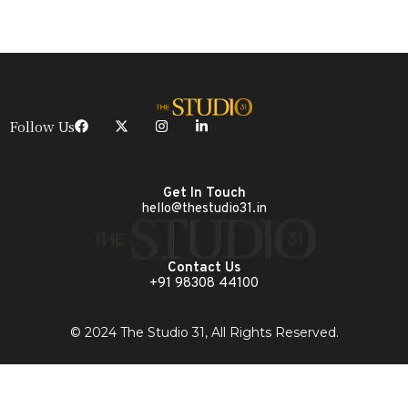
F
X
I
L
Follow Us
a
-
n
i
c
t
s
n
e
w
t
k
b
i
a
e
o
t
g
d
Get In Touch
o
t
r
i
hello@thestudio31.in
k
e
a
n
r
m
-
i
n
Contact Us
+91 98308 44100
© 2024 The Studio 31, All Rights Reserved.