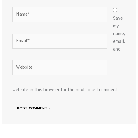
Name*
Save
my
name,
Email*
email,
and
Website
website in this browser for the next time I comment.