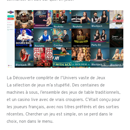
La Découverte complète de l’Univers vaste de Jeux
La sélection de jeux m’a stupéfié. Des centaines de
machines à sous, l’ensemble des jeux de table traditionnels,
et un casino live avec de vrais croupiers. C’était conçu pour
les joueurs français, avec nos titres préférés et des sorties
récentes. Chercher un jeu est simple, on se perd dans le
choix, non dans le menu.