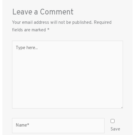
Leave a Comment
Your email address will not be published.
Required
fields are marked
*
Type
here..
Name*
Save