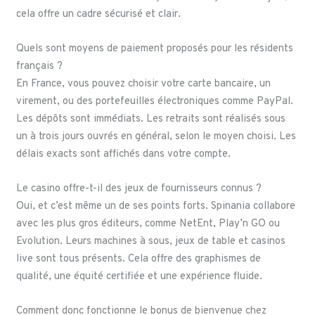
cela offre un cadre sécurisé et clair.
Quels sont moyens de paiement proposés pour les résidents
français ?
En France, vous pouvez choisir votre carte bancaire, un
virement, ou des portefeuilles électroniques comme PayPal.
Les dépôts sont immédiats. Les retraits sont réalisés sous
un à trois jours ouvrés en général, selon le moyen choisi. Les
délais exacts sont affichés dans votre compte.
Le casino offre-t-il des jeux de fournisseurs connus ?
Oui, et c’est même un de ses points forts. Spinania collabore
avec les plus gros éditeurs, comme NetEnt, Play’n GO ou
Evolution. Leurs machines à sous, jeux de table et casinos
live sont tous présents. Cela offre des graphismes de
qualité, une équité certifiée et une expérience fluide.
Comment donc fonctionne le bonus de bienvenue chez