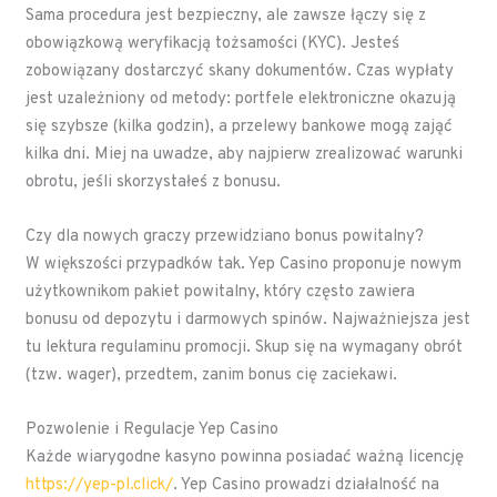
Sama procedura jest bezpieczny, ale zawsze łączy się z
obowiązkową weryfikacją tożsamości (KYC). Jesteś
zobowiązany dostarczyć skany dokumentów. Czas wypłaty
jest uzależniony od metody: portfele elektroniczne okazują
się szybsze (kilka godzin), a przelewy bankowe mogą zająć
kilka dni. Miej na uwadze, aby najpierw zrealizować warunki
obrotu, jeśli skorzystałeś z bonusu.
Czy dla nowych graczy przewidziano bonus powitalny?
W większości przypadków tak. Yep Casino proponuje nowym
użytkownikom pakiet powitalny, który często zawiera
bonusu od depozytu i darmowych spinów. Najważniejsza jest
tu lektura regulaminu promocji. Skup się na wymagany obrót
(tzw. wager), przedtem, zanim bonus cię zaciekawi.
Pozwolenie i Regulacje Yep Casino
Każde wiarygodne kasyno powinna posiadać ważną licencję
https://yep-pl.click/
. Yep Casino prowadzi działalność na