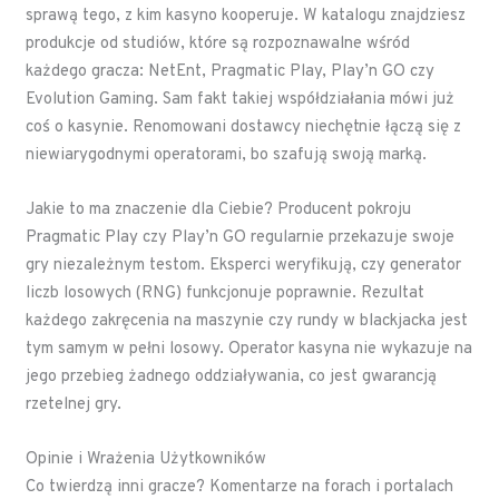
sprawą tego, z kim kasyno kooperuje. W katalogu znajdziesz
produkcje od studiów, które są rozpoznawalne wśród
każdego gracza: NetEnt, Pragmatic Play, Play’n GO czy
Evolution Gaming. Sam fakt takiej współdziałania mówi już
coś o kasynie. Renomowani dostawcy niechętnie łączą się z
niewiarygodnymi operatorami, bo szafują swoją marką.
Jakie to ma znaczenie dla Ciebie? Producent pokroju
Pragmatic Play czy Play’n GO regularnie przekazuje swoje
gry niezależnym testom. Eksperci weryfikują, czy generator
liczb losowych (RNG) funkcjonuje poprawnie. Rezultat
każdego zakręcenia na maszynie czy rundy w blackjacka jest
tym samym w pełni losowy. Operator kasyna nie wykazuje na
jego przebieg żadnego oddziaływania, co jest gwarancją
rzetelnej gry.
Opinie i Wrażenia Użytkowników
Co twierdzą inni gracze? Komentarze na forach i portalach