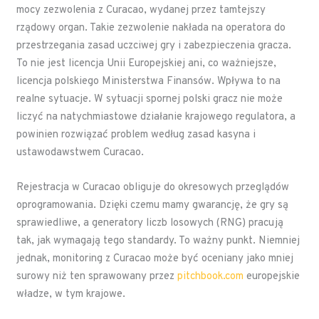
mocy zezwolenia z Curacao, wydanej przez tamtejszy
rządowy organ. Takie zezwolenie nakłada na operatora do
przestrzegania zasad uczciwej gry i zabezpieczenia gracza.
To nie jest licencja Unii Europejskiej ani, co ważniejsze,
licencja polskiego Ministerstwa Finansów. Wpływa to na
realne sytuacje. W sytuacji spornej polski gracz nie może
liczyć na natychmiastowe działanie krajowego regulatora, a
powinien rozwiązać problem według zasad kasyna i
ustawodawstwem Curacao.
Rejestracja w Curacao obliguje do okresowych przeglądów
oprogramowania. Dzięki czemu mamy gwarancję, że gry są
sprawiedliwe, a generatory liczb losowych (RNG) pracują
tak, jak wymagają tego standardy. To ważny punkt. Niemniej
jednak, monitoring z Curacao może być oceniany jako mniej
surowy niż ten sprawowany przez
pitchbook.com
europejskie
władze, w tym krajowe.