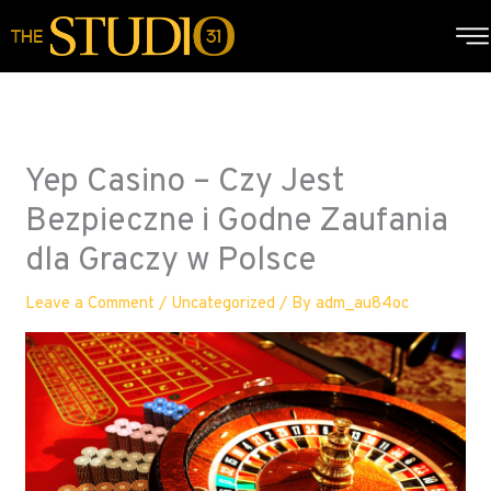
Skip
to
content
Yep Casino – Czy Jest
Bezpieczne i Godne Zaufania
dla Graczy w Polsce
Leave a Comment
/
Uncategorized
/ By
adm_au84oc